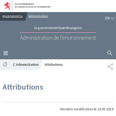
Aller au menu principal
Aller au contenu
FR
gouvernement.lu
Administrations
FR
Le gouvernement luxembourgeois
Administration de l'environnement
AFFICHER
MENU
PRINCIPAL
L' Administration
Attributions
PA
Accueil
Attributions
Dernière modification le
16.05.2019