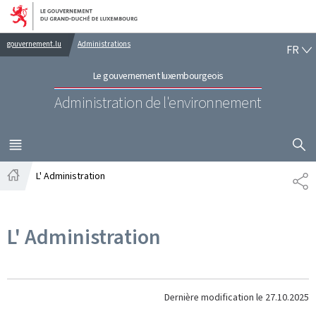
Aller au menu principal
Aller au contenu
FR
gouvernement.lu
Administrations
FR
Le gouvernement luxembourgeois
Administration de l'environnement
AFFICHER
MENU
PRINCIPAL
L' Administration
PA
Accueil
L' Administration
Dernière modification le
27.10.2025