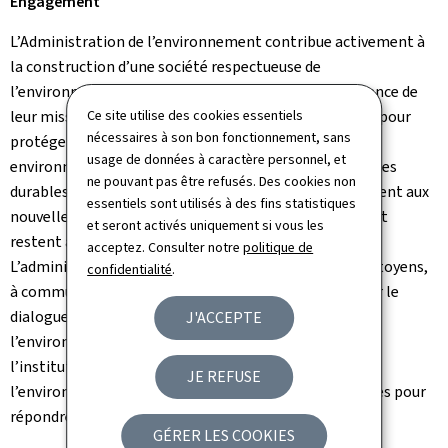
Engagement
L’Administration de l’environnement contribue activement à
la construction d’une société respectueuse de
l’environnement. Ses agents, convaincus de l’importance de
leur mission, travaillent avec passion et persévérance pour
Ce site utilise des cookies essentiels
nécessaires à son bon fonctionnement, sans
protéger les écosystèmes, réduire les impacts
usage de données à caractère personnel, et
environnementaux négatifs et promouvoir des pratiques
ne pouvant pas être refusés. Des cookies non
durables. Conscients de leur responsabilité, ils s’adaptent aux
essentiels sont utilisés à des fins statistiques
nouvelles réalités comme le changement climatique et
et seront activés uniquement si vous les
restent à la pointe des défis environnementaux.
acceptez. Consulter notre
politique de
L’administration s’engage à rendre des comptes aux citoyens,
confidentialité
.
à communiquer de manière transparente et à favoriser le
dialogue. L’engagement de l’Administration de
J'ACCEPTE
l’environnement incarne la volonté des agents et de
l’institution à agir en faveur de la protection de
JE REFUSE
l’environnement et à prendre des décisions courageuses pour
répondre aux défis écologiques actuels et futurs.
GÉRER LES COOKIES