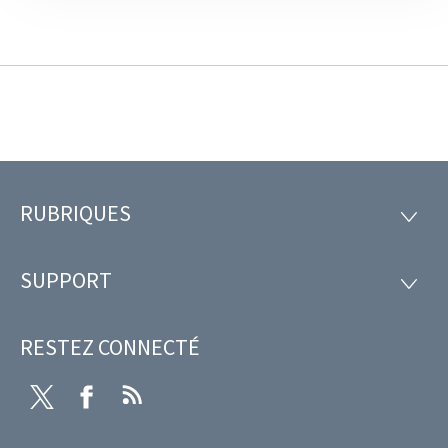
RUBRIQUES
Pied
RUBRI
de
SUPPORT
SUPP
page
RESTEZ CONNECTÉ
Twitter
Facebook
RSS