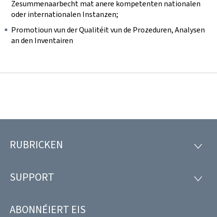
Zesummenaarbecht mat anere kompetenten nationalen
oder internationalen Instanzen;
Promotioun vun der Qualitéit vun de Prozeduren, Analysen
an den Inventairen
RUBRICKEN
Fousszeil
RUBRI
SUPPORT
SUPP
ABONNÉIERT EIS