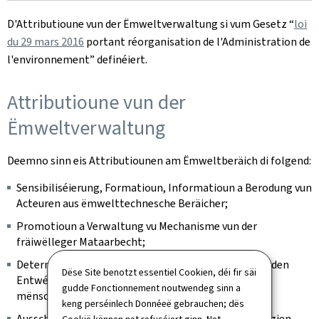
D'Attributioune vun der Ëmweltverwaltung si vum Gesetz “
loi
du 29 mars 2016
portant réorganisation de l'Administration de
l'environnement” definéiert.
Attributioune vun der
Ëmweltverwaltung
Deemno sinn eis Attributiounen am Ëmweltberäich di folgend:
Sensibiliséierung, Formatioun, Informatioun a Berodung vun
Acteuren aus ëmwelttechnesche Beräicher;
Promotioun a Verwaltung vu Mechanisme vun der
fräiwëlleger Mataarbecht;
Determinatioun, Zesummendroen a Beschreiwe vun den
Dëse Site benotzt essentiel Cookien, déi fir säi
Entwécklungen an der Ëmwelt a vum Impakt vun de
gudde Fonctionnement noutwendeg sinn a
mënschlechen Aktivitéiten op d'Ëmwelt;
keng perséinlech Donnéeë gebrauchen; dës
Ausschaffen, Promouvéieren an d'Ëmsetze vu Strategien,