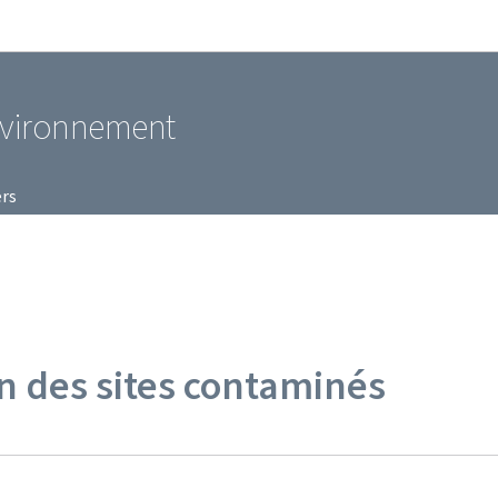
Aller au menu principal
Aller au contenu
environnement
ers
on des sites contaminés