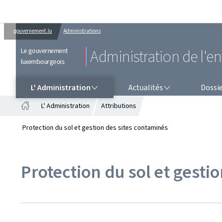
gouvernement.lu
Administrations
Le gouvernement
Administration de l'
luxembourgeois
L' ADMINISTRATION
ACTUALITÉS
L' Administration
Actualités
Dossi
L' Administration
Attributions
Accueil
Protection du sol et gestion des sites contaminés
Protection du sol et gesti