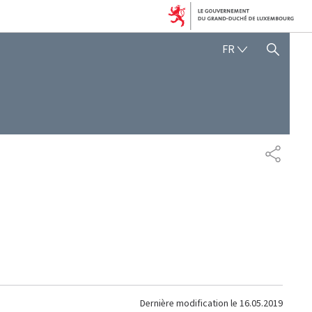
FRANÇAIS
FR
AFFICHER / MASQUER 
PARTAG
Dernière modification le
16.05.2019