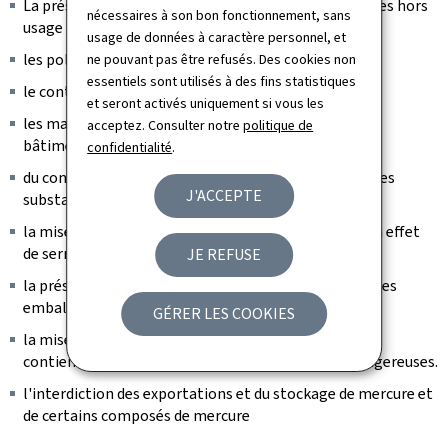
La présence de certaines substances dans les véhicules hors
nécessaires à son bon fonctionnement, sans
usage
usage de données à caractère personnel, et
les polluants organiques persistants,
ne pouvant pas être refusés. Des cookies non
essentiels sont utilisés à des fins statistiques
le contrôle de certains vernis et peintures,
et seront activés uniquement si vous les
les matériels destinés à être utilisés à l'extérieur des
acceptez. Consulter notre
politique de
bâtiments,
confidentialité
.
du contrôle des produits émettant en permanence des
J'ACCEPTE
substances appauvrissant la couche d'ozone,
la mise sur le marché de produits émettant des gaz à effet
de serre fluorés,
JE REFUSE
la présence de certaines substances chimiques dans les
emballages,
GÉRER LES COOKIES
la mise sur le marché de piles et d'accumulateurs qui
contiennent de faibles quantités de substances dangereuses.
l'interdiction des exportations et du stockage de mercure et
de certains composés de mercure