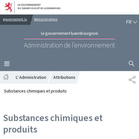
Aller au menu principal
Aller au contenu
FR
gouvernement.lu
Administrations
FR
Le gouvernement luxembourgeois
Administration de l'environnement
AFFICHER
MENU
PRINCIPAL
L' Administration
Attributions
PA
Accueil
Substances chimiques et produits
Substances chimiques et
produits