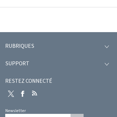
RUBRIQUES
Pied
RUBRI
de
SUPPORT
SUPP
page
RESTEZ CONNECTÉ
Twitter
Facebook
RSS
Newsletter