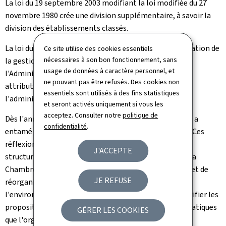
La loi du 19 septembre 2003 modifiant la loi modifiée du 27
novembre 1980 crée une division supplémentaire, à savoir la
division des établissements classés.
La loi du 28 mai 2004 portant création d'une Administration de
Ce site utilise des cookies essentiels
nécessaires à son bon fonctionnement, sans
la gestion de l'eau a supprimé la division des eaux de
usage de données à caractère personnel, et
l'Administration de l'environnement du fait que les
ne pouvant pas être refusés. Des cookies non
attributions de cette dernière ont été transférées vers
essentiels sont utilisés à des fins statistiques
l'administration nouvellement créée.
et seront activés uniquement si vous les
acceptez. Consulter notre
politique de
Dès l'année 2010, l'Administration de l'environnement a
confidentialité
.
entamé les réflexions concernant une réorganisation. Ces
réflexions ont abouti à un premier projet de nouvelle
J'ACCEPTE
structuration. En exécution de la motion adoptée par la
Chambre des députés en date du 12 juillet 2011, le projet de
JE REFUSE
réorganisation élaboré par l'Administration de
l'environnement a dû être soumis à un audit afin de vérifier les
propositions tant en ce qui concerne les aspects thématiques
GÉRER LES COOKIES
que l'organisation et les questions structurelles.