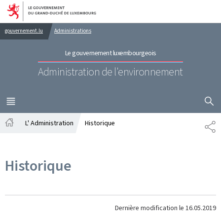
Aller au menu principal
Aller au contenu
gouvernement.lu
Administrations
Le gouvernement luxembourgeois
Administration de l'environnement
AFFICHER
MENU
PRINCIPAL
L' Administration
Historique
PA
Accueil
Historique
Dernière modification le
16.05.2019