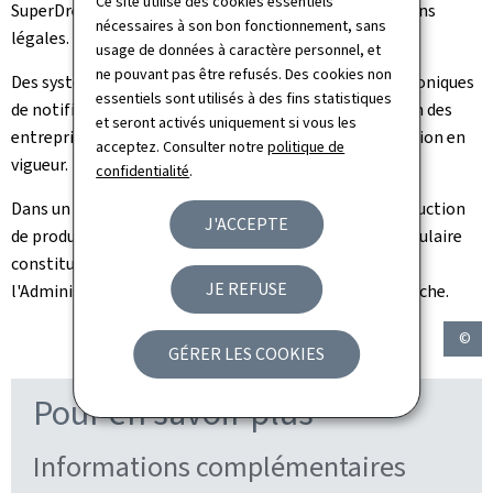
Ce site utilise des cookies essentiels
SuperDrecksKëscht qui agit dans le cadre de ses missions
nécessaires à son bon fonctionnement, sans
légales.
usage de données à caractère personnel, et
ne pouvant pas être refusés. Des cookies non
Des systèmes d'information ainsi que des outils électroniques
essentiels sont utilisés à des fins statistiques
de notification et d'autorisation sont mis à disposition des
et seront activés uniquement si vous les
entreprises qui doivent se conformer à la règlementation en
acceptez. Consulter notre
politique de
vigueur.
confidentialité
.
Dans un esprit de prévention de déchets et de réintroduction
J'ACCEPTE
de produits dans un cycle des matières, l'économie circulaire
constitue un autre élément essentiel et une vision de
JE REFUSE
l'Administration de l'environnement dans un futur proche.
©
GÉRER LES COOKIES
Pour en savoir plus
Informations complémentaires