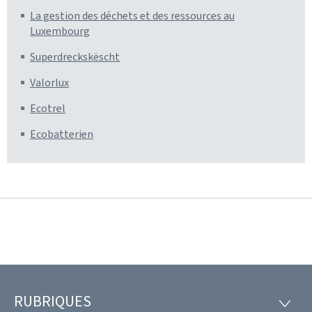
La gestion des déchets et des ressources au
Luxembourg
Superdreckskëscht
Valorlux
Ecotrel
Ecobatterien
RUBRIQUES
Pied
RUBRI