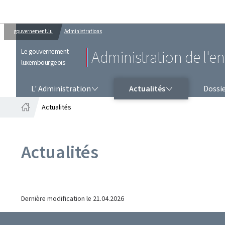
gouvernement.lu
Administrations
Le gouvernement
Administration de l'
luxembourgeois
L' ADMINISTRATION
ACTUALITÉS
L' Administration
Actualités
Dossi
Actualités
Accueil
Actualités
Dernière modification le
21.04.2026