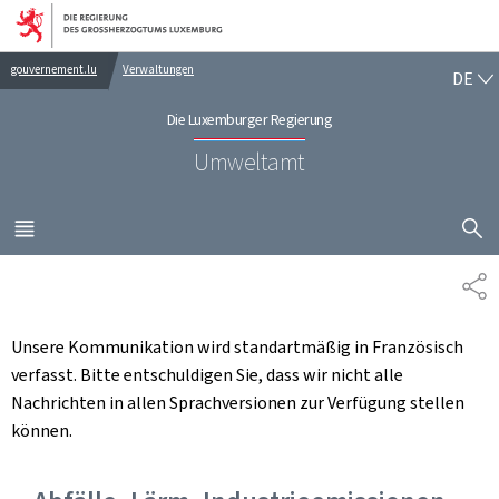
Zur Hauptnavigation
Zum Inhalt
DE
gouvernement.lu
Verwaltungen
DE
Die Luxemburger Regierung
Umweltamt
SUCHFLED 
MENÜ
HAUPT-
TE
Unsere Kommunikation wird standartmäßig in Französisch
verfasst. Bitte entschuldigen Sie, dass wir nicht alle
Nachrichten in allen Sprachversionen zur Verfügung stellen
können.