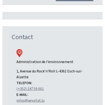
Contact
Administration de l'environnement
ADRESSE:
1, Avenue du Rock'n'Roll
L-4361
Esch-sur-
Alzette
TELEFON:
(+352) 247 59 001
E-MAIL:
infos@aev.etat.lu