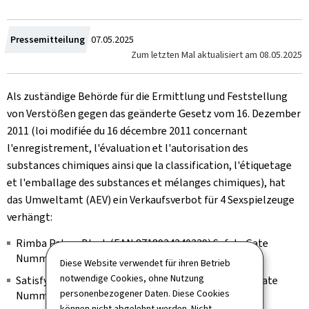
Zum
Pressemitteilung
07.05.2025
Zum letzten Mal aktualisiert am
08.05.2025
Als zuständige Behörde für die Ermittlung und Feststellung
von Verstößen gegen das geänderte Gesetz vom 16. Dezember
2011 (
loi modifiée du 16 décembre 2011 concernant
l'enregistrement, l'évaluation et l'autorisation des
substances chimiques ainsi que la classification, l'étiquetage
et l'emballage des substances et mélanges chimiques
), hat
das Umweltamt (AEV) ein Verkaufsverbot für 4 Sexspielzeuge
verhängt:
Rimba Palma Black (EAN 8718924240229)
Safety Gate
Nummer SR/01602/25
Diese Website verwendet für ihren Betrieb
notwendige Cookies, ohne Nutzung
Satisfyer Love Breeze (EAN 4061504003450)
Safety Gate
personenbezogener Daten. Diese Cookies
Nummer SR/01651/25
können nicht abgelehnt werden. Nicht