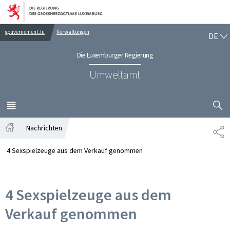
Zur Hauptnavigation
Zum Inhalt
DE
gouvernement.lu
Verwaltungen
DE
Die Luxemburger Regierung
Umweltamt
SUCHFLED 
MENÜ
HAUPT-
Nachrichten
TE
Startseite
4 Sexspielzeuge aus dem Verkauf genommen
4 Sexspielzeuge aus dem
Verkauf genommen