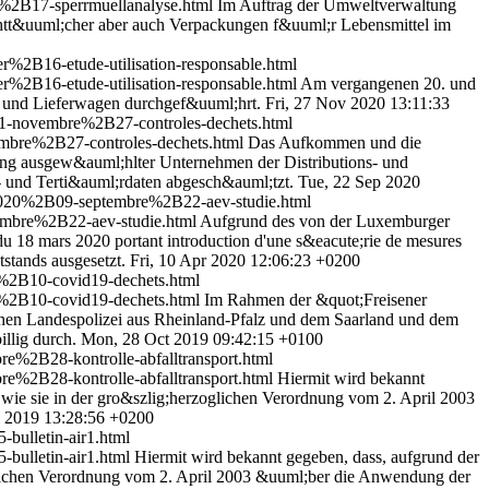
2B17-sperrmuellanalyse.html
Im Auftrag der Umweltverwaltung
uchtt&uuml;cher aber auch Verpackungen f&uuml;r Lebensmittel im
2B16-etude-utilisation-responsable.html
2B16-etude-utilisation-responsable.html
Am vergangenen 20. und
n und Lieferwagen durchgef&uuml;hrt.
Fri, 27 Nov 2020 13:11:33
-novembre%2B27-controles-dechets.html
bre%2B27-controles-dechets.html
Das Aufkommen und die
ung ausgew&auml;hlter Unternehmen der Distributions- und
- und Terti&auml;rdaten abgesch&auml;tzt.
Tue, 22 Sep 2020
2020%2B09-septembre%2B22-aev-studie.html
mbre%2B22-aev-studie.html
Aufgrund des von der Luxemburger
18 mars 2020 portant introduction d'une s&eacute;rie de mesures
stands ausgesetzt.
Fri, 10 Apr 2020 12:06:23 +0200
%2B10-covid19-dechets.html
%2B10-covid19-dechets.html
Im Rahmen der &quot;Freisener
hen Landespolizei aus Rheinland-Pfalz und dem Saarland und dem
llig durch.
Mon, 28 Oct 2019 09:42:15 +0100
%2B28-kontrolle-abfalltransport.html
%2B28-kontrolle-abfalltransport.html
Hiermit wird bekannt
wie sie in der gro&szlig;herzoglichen Verordnung vom 2. April 2003
l 2019 13:28:56 +0200
bulletin-air1.html
bulletin-air1.html
Hiermit wird bekannt gegeben, dass, aufgrund der
oglichen Verordnung vom 2. April 2003 &uuml;ber die Anwendung der