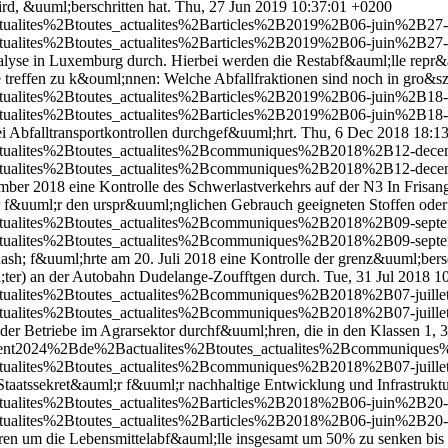
rd, &uuml;berschritten hat.
Thu, 27 Jun 2019 10:37:01 +0200
tualites%2Btoutes_actualites%2Barticles%2B2019%2B06-juin%2B27-co
tualites%2Btoutes_actualites%2Barticles%2B2019%2B06-juin%2B27-co
lyse in Luxemburg durch. Hierbei werden die Restabf&auml;lle repr&a
treffen zu k&ouml;nnen: Welche Abfallfraktionen sind noch in gro&s
tualites%2Btoutes_actualites%2Barticles%2B2019%2B06-juin%2B18-re
tualites%2Btoutes_actualites%2Barticles%2B2019%2B06-juin%2B18-re
ei Abfalltransportkontrollen durchgef&uuml;hrt.
Thu, 6 Dec 2018 18:1
actualites%2Btoutes_actualites%2Bcommuniques%2B2018%2B12-decem
actualites%2Btoutes_actualites%2Bcommuniques%2B2018%2B12-decem
ber 2018 eine Kontrolle des Schwerlastverkehrs auf der N3 In Frisan
hr f&uuml;r den urspr&uuml;nglichen Gebrauch geeigneten Stoffen ode
actualites%2Btoutes_actualites%2Bcommuniques%2B2018%2B09-septe
actualites%2Btoutes_actualites%2Bcommuniques%2B2018%2B09-septe
sh; f&uuml;hrte am 20. Juli 2018 eine Kontrolle der grenz&uuml;bers
ter) an der Autobahn Dudelange-Zoufftgen durch.
Tue, 31 Jul 2018 1
ctualites%2Btoutes_actualites%2Bcommuniques%2B2018%2B07-juillet
ctualites%2Btoutes_actualites%2Bcommuniques%2B2018%2B07-juillet
der Betriebe im Agrarsektor durchf&uuml;hren, die in den Klassen 1,
nement2024%2Bde%2Bactualites%2Btoutes_actualites%2Bcommuniques%
ctualites%2Btoutes_actualites%2Bcommuniques%2B2018%2B07-juillet
Staatssekret&auml;r f&uuml;r nachhaltige Entwicklung und Infrastruktu
tualites%2Btoutes_actualites%2Barticles%2B2018%2B06-juin%2B20-a
tualites%2Btoutes_actualites%2Barticles%2B2018%2B06-juin%2B20-a
ieren um die Lebensmittelabf&auml;lle insgesamt um 50% zu senken bi