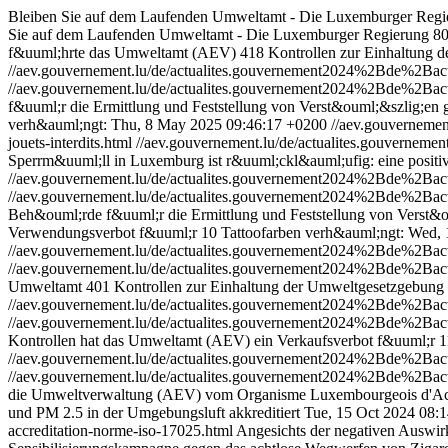
Bleiben Sie auf dem Laufenden Umweltamt - Die Luxemburger Regi
Sie auf dem Laufenden Umweltamt - Die Luxemburger Regierung
8
f&uuml;hrte das Umweltamt (AEV) 418 Kontrollen zur Einhaltung d
//aev.gouvernement.lu/de/actualites.gouvernement2024%2Bde%2Ba
//aev.gouvernement.lu/de/actualites.gouvernement2024%2Bde%2Ba
f&uuml;r die Ermittlung und Feststellung von Verst&ouml;&szlig;e
verh&auml;ngt:
Thu, 8 May 2025 09:46:17 +0200
//aev.gouvernem
jouets-interdits.html
//aev.gouvernement.lu/de/actualites.gouvern
Sperrm&uuml;ll in Luxemburg ist r&uuml;ckl&auml;ufig: eine positi
//aev.gouvernement.lu/de/actualites.gouvernement2024%2Bde%2B
//aev.gouvernement.lu/de/actualites.gouvernement2024%2Bde%2B
Beh&ouml;rde f&uuml;r die Ermittlung und Feststellung von Verst&
Verwendungsverbot f&uuml;r 10 Tattoofarben verh&auml;ngt:
Wed, 
//aev.gouvernement.lu/de/actualites.gouvernement2024%2Bde%2Ba
//aev.gouvernement.lu/de/actualites.gouvernement2024%2Bde%2Ba
Umweltamt 401 Kontrollen zur Einhaltung der Umweltgesetzgebung
//aev.gouvernement.lu/de/actualites.gouvernement2024%2Bde%2Ba
//aev.gouvernement.lu/de/actualites.gouvernement2024%2Bde%2Ba
Kontrollen hat das Umweltamt (AEV) ein Verkaufsverbot f&uuml;r 
//aev.gouvernement.lu/de/actualites.gouvernement2024%2Bde%2B
//aev.gouvernement.lu/de/actualites.gouvernement2024%2Bde%2B
die Umweltverwaltung (AEV) vom Organisme Luxembourgeois d'Accr
und PM 2.5 in der Umgebungsluft akkreditiert
Tue, 15 Oct 2024 08:
accreditation-norme-iso-17025.html
Angesichts der negativen Auswir