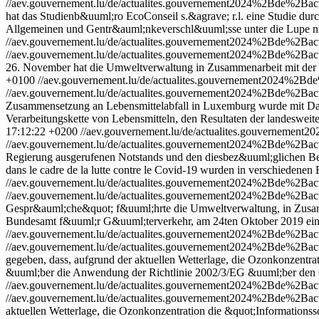
//aev.gouvernement.lu/de/actualites.gouvernement2024%2Bde%2B
hat das Studienb&uuml;ro EcoConseil s.&agrave; r.l. eine Studie du
Allgemeinen und Gentr&auml;nkeverschl&uuml;sse unter die Lupe 
//aev.gouvernement.lu/de/actualites.gouvernement2024%2Bde%2Bac
//aev.gouvernement.lu/de/actualites.gouvernement2024%2Bde%2Bac
26. November hat die Umweltverwaltung in Zusammenarbeit mit der V
+0100
//aev.gouvernement.lu/de/actualites.gouvernement2024%2
//aev.gouvernement.lu/de/actualites.gouvernement2024%2Bde%2B
Zusammensetzung an Lebensmittelabfall in Luxemburg wurde mit Date
Verarbeitungskette von Lebensmitteln, den Resultaten der landeswe
17:12:22 +0200
//aev.gouvernement.lu/de/actualites.gouverneme
//aev.gouvernement.lu/de/actualites.gouvernement2024%2Bde%2B
Regierung ausgerufenen Notstands und den diesbez&uuml;glichen Be
dans le cadre de la lutte contre le Covid-19 wurden in verschiedene
//aev.gouvernement.lu/de/actualites.gouvernement2024%2Bde%2B
//aev.gouvernement.lu/de/actualites.gouvernement2024%2Bde%2B
Gespr&auml;che&quot; f&uuml;hrte die Umweltverwaltung, in Zusamm
Bundesamt f&uuml;r G&uuml;terverkehr, am 24ten Oktober 2019 eine K
//aev.gouvernement.lu/de/actualites.gouvernement2024%2Bde%2Ba
//aev.gouvernement.lu/de/actualites.gouvernement2024%2Bde%2Ba
gegeben, dass, aufgrund der aktuellen Wetterlage, die Ozonkonzentr
&uuml;ber die Anwendung der Richtlinie 2002/3/EG &uuml;ber den Ozo
//aev.gouvernement.lu/de/actualites.gouvernement2024%2Bde%2Bact
//aev.gouvernement.lu/de/actualites.gouvernement2024%2Bde%2Bact
aktuellen Wetterlage, die Ozonkonzentration die &quot;Information