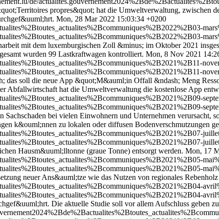
rnement.lu/de/actualites.gouvernement2024%2Bde%2Bactualites%
uot;Territoires propres&quot; hat die Umweltverwaltung, zwischen 
durchgef&uuml;hrt.
Mon, 28 Mar 2022 15:03:34 +0200
actualites%2Btoutes_actualites%2Bcommuniques%2B2022%2B03-mars
actualites%2Btoutes_actualites%2Bcommuniques%2B2022%2B03-mars
beit mit dem luxemburgischen Zoll &minus; im Oktober 2021 insgesa
gesamt wurden 99 Lastkraftwagen kontrolliert.
Mon, 8 Nov 2021 14:2
tualites%2Btoutes_actualites%2Bcommuniques%2B2021%2B11-novembre
tualites%2Btoutes_actualites%2Bcommuniques%2B2021%2B11-novembre
ash; das soll die neue App &quot;M&auml;in Offall &ndash; Meng Res
r Abfallwirtschaft hat die Umweltverwaltung die kostenlose App entw
ctualites%2Btoutes_actualites%2Bcommuniques%2B2021%2B09-septem
ctualites%2Btoutes_actualites%2Bcommuniques%2B2021%2B09-septem
Sachschaden bei vielen Einwohnern und Unternehmen verursacht, so
zungen k&ouml;nnen zu lokalen oder diffusen Bodenverschmutzungen g
tualites%2Btoutes_actualites%2Bcommuniques%2B2021%2B07-juillet%
tualites%2Btoutes_actualites%2Bcommuniques%2B2021%2B07-juillet%
blichen Hausm&uuml;lltonne (graue Tonne) entsorgt werden.
Mon, 17 M
actualites%2Btoutes_actualites%2Bcommuniques%2B2021%2B05-mai%2B
actualites%2Btoutes_actualites%2Bcommuniques%2B2021%2B05-mai%2B
msetzung neuer Ans&auml;tze wie das Nutzen von regionales Rebenholz 
ctualites%2Btoutes_actualites%2Bcommuniques%2B2021%2B04-avril%
ctualites%2Btoutes_actualites%2Bcommuniques%2B2021%2B04-avril%
chgef&uuml;hrt. Die aktuelle Studie soll vor allem Aufschluss gebe
s.gouvernement2024%2Bde%2Bactualites%2Btoutes_actualites%2Bco