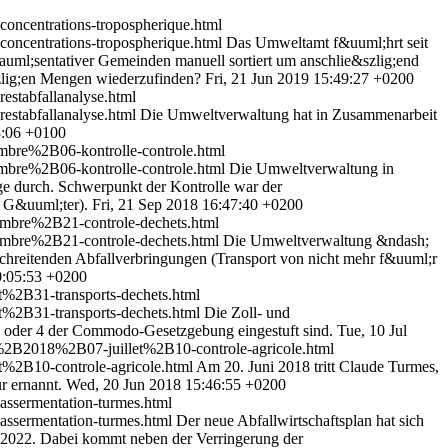
ncentrations-tropospherique.html
ncentrations-tropospherique.html
Das Umweltamt f&uuml;hrt seit
uml;sentativer Gemeinden manuell sortiert um anschlie&szlig;end
zlig;en Mengen wiederzufinden?
Fri, 21 Jun 2019 15:49:27 +0200
stabfallanalyse.html
stabfallanalyse.html
Die Umweltverwaltung hat in Zusammenarbeit
3:06 +0100
bre%2B06-kontrolle-controle.html
bre%2B06-kontrolle-controle.html
Die Umweltverwaltung in
ge durch. Schwerpunkt der Kontrolle war der
r G&uuml;ter).
Fri, 21 Sep 2018 16:47:40 +0200
mbre%2B21-controle-dechets.html
mbre%2B21-controle-dechets.html
Die Umweltverwaltung &ndash;
chreitenden Abfallverbringungen (Transport von nicht mehr f&uuml;r
0:05:53 +0200
%2B31-transports-dechets.html
%2B31-transports-dechets.html
Die Zoll- und
 3 oder 4 der Commodo-Gesetzgebung eingestuft sind.
Tue, 10 Jul
2B2018%2B07-juillet%2B10-controle-agricole.html
%2B10-controle-agricole.html
Am 20. Juni 2018 tritt Claude Turmes,
r ernannt.
Wed, 20 Jun 2018 15:46:55 +0200
ssermentation-turmes.html
ssermentation-turmes.html
Der neue Abfallwirtschaftsplan hat sich
s 2022. Dabei kommt neben der Verringerung der