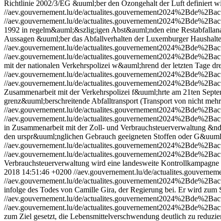
Richtlinie 2002/3/EG &uuml;ber den Ozongehalt der Luft definiert wi
//aev.gouvernement.lu/de/actualites.gouvernement2024%2Bde%2Bac
//aev.gouvernement.lu/de/actualites.gouvernement2024%2Bde%2Bac
1992 in regelm&auml;&szlig;igen Abst&auml;nden eine Restabfallana
Aussagen &uuml;ber das Abfallverhalten der Luxemburger Haushalte 
//aev.gouvernement.lu/de/actualites.gouvernement2024%2Bde%2Bac
//aev.gouvernement.lu/de/actualites.gouvernement2024%2Bde%2Bac
mit der nationalen Verkehrspolizei w&auml;hrend der letzten Tage dr
//aev.gouvernement.lu/de/actualites.gouvernement2024%2Bde%2B
//aev.gouvernement.lu/de/actualites.gouvernement2024%2Bde%2B
Zusammenarbeit mit der Verkehrspolizei f&uuml;hrte am 21ten Septem
grenz&uuml;berschreitende Abfalltransport (Transport von nicht me
//aev.gouvernement.lu/de/actualites.gouvernement2024%2Bde%2B
//aev.gouvernement.lu/de/actualites.gouvernement2024%2Bde%2B
in Zusammenarbeit mit der Zoll- und Verbrauchsteuerverwaltung &nda
den urspr&uuml;nglichen Gebrauch geeigneten Stoffen oder G&uuml;
//aev.gouvernement.lu/de/actualites.gouvernement2024%2Bde%2Ba
//aev.gouvernement.lu/de/actualites.gouvernement2024%2Bde%2Ba
Verbrauchsteuerverwaltung wird eine landesweite Kontrollkampagne 
2018 14:51:46 +0200
//aev.gouvernement.lu/de/actualites.gouver
//aev.gouvernement.lu/de/actualites.gouvernement2024%2Bde%2Ba
infolge des Todes von Camille Gira, der Regierung bei. Er wird zum 
//aev.gouvernement.lu/de/actualites.gouvernement2024%2Bde%2Bac
//aev.gouvernement.lu/de/actualites.gouvernement2024%2Bde%2Bac
zum Ziel gesetzt, die Lebensmittelverschwendung deutlich zu reduz