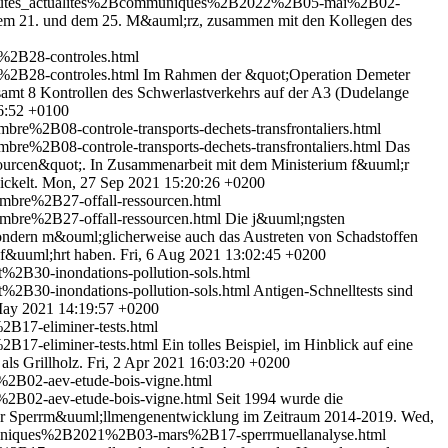
2Btoutes_actualites%2Bcommuniques%2B2022%2B05-mai%2B02-
dem 21. und dem 25. M&auml;rz, zusammen mit den Kollegen des
%2B28-controles.html
%2B28-controles.html
Im Rahmen der &quot;Operation Demeter
mt 8 Kontrollen des Schwerlastverkehrs auf der A3 (Dudelange
6:52 +0100
%2B08-controle-transports-dechets-transfrontaliers.html
%2B08-controle-transports-dechets-transfrontaliers.html
Das
sourcen&quot;. In Zusammenarbeit mit dem Ministerium f&uuml;r
ickelt.
Mon, 27 Sep 2021 15:20:26 +0200
bre%2B27-offall-ressourcen.html
bre%2B27-offall-ressourcen.html
Die j&uuml;ngsten
ndern m&ouml;glicherweise auch das Austreten von Schadstoffen
ef&uuml;hrt haben.
Fri, 6 Aug 2021 13:02:45 +0200
2B30-inondations-pollution-sols.html
2B30-inondations-pollution-sols.html
Antigen-Schnelltests sind
ay 2021 14:19:57 +0200
17-eliminer-tests.html
17-eliminer-tests.html
Ein tolles Beispiel, im Hinblick auf eine
als Grillholz.
Fri, 2 Apr 2021 16:03:20 +0200
2B02-aev-etude-bois-vigne.html
2B02-aev-etude-bois-vigne.html
Seit 1994 wurde die
n zur Sperrm&uuml;llmengenentwicklung im Zeitraum 2014-2019.
Wed,
mmuniques%2B2021%2B03-mars%2B17-sperrmuellanalyse.html