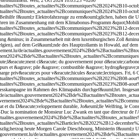
ettenstummeln.
Wed, 2 Oct 2024 10:05:23 +0200
ctualites%2Btoutes_actualites%2Bcommuniques%2B2024%2B10-octobr
ctualites%2Btoutes_actualites%2Bcommuniques%2B2024%2B10-octobr
Beihilfe f&uuml;r Elektrofahrzeuge zu erm&ouml;glichen, haben die
fahren im Zusammenhang mit dem Klimabonus-Programm &quot;Mobilit&
tualites%2Btoutes_actualites%2Bcommuniques%2B2023%2B12-decembre
tualites%2Btoutes_actualites%2Bcommuniques%2B2023%2B12-decembre
ng &minus; in Zusammenarbeit mit dem luxemburgischen Zoll &minus;
elgien), auf dem Gel&auml;nde des Hauptzollamts in Howald, auf dem 
rnement.lu/de/actualites.gouvernement2024%2Bde%2Bactualites%
ernement2024%2Bde%2Bactualites%2Btoutes_actualites%2Bcommuniqu
te;l&eacute;ment cl&eacute; du gouvernement pour d&eacute;carboner l
 purs et &agrave; pile &agrave; combustible &agrave; hydrog&egrave;n
charge priv&eacute;es pour v&eacute;hicules &eacute;lectriques.
Fri, 6
actualites%2Btoutes_actualites%2Bcommuniques%2B2023%2B08-aout
actualites%2Btoutes_actualites%2Bcommuniques%2B2023%2B08-aout
sskampagne im Rahmen des Klimapakts durchgef&uuml;hrt. Insgesamt
u/de/actualites.gouvernement2024%2Bde%2Bactualites%2Btoutes_ac
s.gouvernement2024%2Bde%2Bactualites%2Btoutes_actualites%2Bcomm
imat et du D&eacute;veloppement durable, Jo&euml;lle Welfring, le Co
uc la nomination de Monsieur Luc Zwank en tant que directeur de l'Ad
/actualites.gouvernement2024%2Bde%2Bactualites%2Btoutes_actuali
ctualites%2Btoutes_actualites%2Barticles%2B2022%2B12-decembre%2
o&szlig;herzog heute Morgen Carole Dieschbourg, Ministerin f&uuml;r
v.gouvernement.lu/de/actualites.gouvernement2024%2Bde%2Bactua