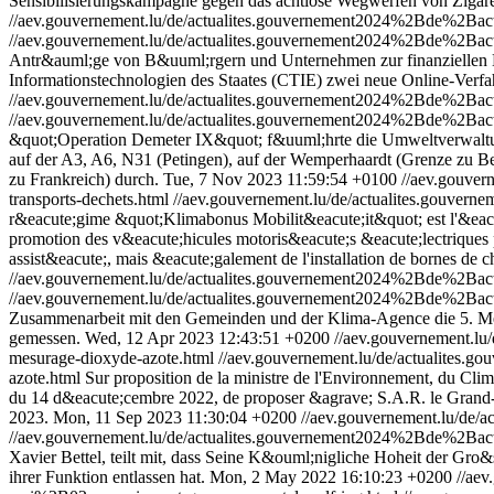
Sensibilisierungskampagne gegen das achtlose Wegwerfen von Zigar
//aev.gouvernement.lu/de/actualites.gouvernement2024%2Bde%2Ba
//aev.gouvernement.lu/de/actualites.gouvernement2024%2Bde%2Ba
Antr&auml;ge von B&uuml;rgern und Unternehmen zur finanziellen 
Informationstechnologien des Staates (CTIE) zwei neue Online-Ver
//aev.gouvernement.lu/de/actualites.gouvernement2024%2Bde%2Bac
//aev.gouvernement.lu/de/actualites.gouvernement2024%2Bde%2Bac
&quot;Operation Demeter IX&quot; f&uuml;hrte die Umweltverwaltu
auf der A3, A6, N31 (Petingen), auf der Wemperhaardt (Grenze zu B
zu Frankreich) durch.
Tue, 7 Nov 2023 11:59:54 +0100
//aev.gouve
transports-dechets.html
//aev.gouvernement.lu/de/actualites.gouv
r&eacute;gime &quot;Klimabonus Mobilit&eacute;it&quot; est l'&eacu
promotion des v&eacute;hicules motoris&eacute;s &eacute;lectriques
assist&eacute;, mais &eacute;galement de l'installation de bornes de 
//aev.gouvernement.lu/de/actualites.gouvernement2024%2Bde%2B
//aev.gouvernement.lu/de/actualites.gouvernement2024%2Bde%2B
Zusammenarbeit mit den Gemeinden und der Klima-Agence die 5. Me
gemessen.
Wed, 12 Apr 2023 12:43:51 +0200
//aev.gouvernement.l
mesurage-dioxyde-azote.html
//aev.gouvernement.lu/de/actualite
azote.html
Sur proposition de la ministre de l'Environnement, du Cl
du 14 d&eacute;cembre 2022, de proposer &agrave; S.A.R. le Grand-D
2023.
Mon, 11 Sep 2023 11:30:04 +0200
//aev.gouvernement.lu/de
//aev.gouvernement.lu/de/actualites.gouvernement2024%2Bde%2Ba
Xavier Bettel, teilt mit, dass Seine K&ouml;nigliche Hoheit der Gr
ihrer Funktion entlassen hat.
Mon, 2 May 2022 16:10:23 +0200
//ae