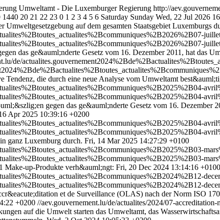
erung
Umweltamt - Die Luxemburger Regierung
http://aev.gouverneme
0
1440
20
21
22
23
0
1
2
3
4
5
6
Saturday
Sunday
Wed, 22 Jul 2026 1
er Umweltgesetzgebung auf dem gesamten Staatsgebiet Luxemburgs d
ctualites%2Btoutes_actualites%2Bcommuniques%2B2026%2B07-juillet
ctualites%2Btoutes_actualites%2Bcommuniques%2B2026%2B07-juillet
n gegen das ge&auml;nderte Gesetz vom 16. Dezember 2011, hat das U
ent.lu/de/actualites.gouvernement2024%2Bde%2Bactualites%2Btou
ement2024%2Bde%2Bactualites%2Btoutes_actualites%2Bcommuniques%
ve Tendenz, die durch eine neue Analyse vom Umweltamt best&auml;ti
actualites%2Btoutes_actualites%2Bcommuniques%2B2025%2B04-avril
actualites%2Btoutes_actualites%2Bcommuniques%2B2025%2B04-avril
ouml;&szlig;en gegen das ge&auml;nderte Gesetz vom 16. Dezember 2
16 Apr 2025 10:39:16 +0200
ctualites%2Btoutes_actualites%2Bcommuniques%2B2025%2B04-avril%
ctualites%2Btoutes_actualites%2Bcommuniques%2B2025%2B04-avril%
 in ganz Luxemburg durch.
Fri, 14 Mar 2025 14:27:29 +0100
ctualites%2Btoutes_actualites%2Bcommuniques%2B2025%2B03-mars%2
ctualites%2Btoutes_actualites%2Bcommuniques%2B2025%2B03-mars%2
11 Make-up-Produkte verh&auml;ngt:
Fri, 20 Dec 2024 13:14:16 +010
actualites%2Btoutes_actualites%2Bcommuniques%2B2024%2B12-decemb
actualites%2Btoutes_actualites%2Bcommuniques%2B2024%2B12-decemb
&eacute;ditation et de Surveillance (OLAS) nach der Norm ISO 170
14:22 +0200
//aev.gouvernement.lu/de/actualites/2024/07-accreditatio
kungen auf die Umwelt starten das Umweltamt, das Wasserwirtschaftsa