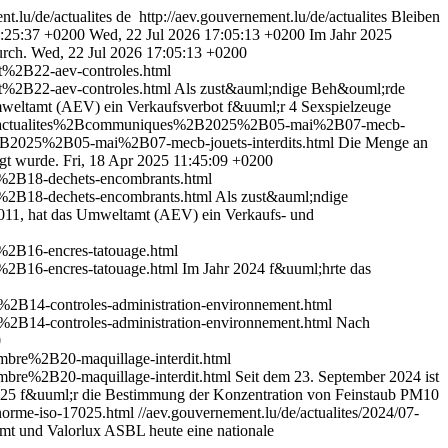
nt.lu/de/actualites
de
http://aev.gouvernement.lu/de/actualites
Bleiben
6:25:37 +0200
Wed, 22 Jul 2026 17:05:13 +0200
Im Jahr 2025
urch.
Wed, 22 Jul 2026 17:05:13 +0200
%2B22-aev-controles.html
%2B22-aev-controles.html
Als zust&auml;ndige Beh&ouml;rde
mweltamt (AEV) ein Verkaufsverbot f&uuml;r 4 Sexspielzeuge
tes_actualites%2Bcommuniques%2B2025%2B05-mai%2B07-mecb-
2B2025%2B05-mai%2B07-mecb-jouets-interdits.html
Die Menge an
gt wurde.
Fri, 18 Apr 2025 11:45:09 +0200
%2B18-dechets-encombrants.html
%2B18-dechets-encombrants.html
Als zust&auml;ndige
011, hat das Umweltamt (AEV) ein Verkaufs- und
2B16-encres-tatouage.html
2B16-encres-tatouage.html
Im Jahr 2024 f&uuml;hrte das
B14-controles-administration-environnement.html
B14-controles-administration-environnement.html
Nach
0
re%2B20-maquillage-interdit.html
re%2B20-maquillage-interdit.html
Seit dem 23. September 2024 ist
25 f&uuml;r die Bestimmung der Konzentration von Feinstaub PM10
n-norme-iso-17025.html
//aev.gouvernement.lu/de/actualites/2024/07-
mt und Valorlux ASBL heute eine nationale