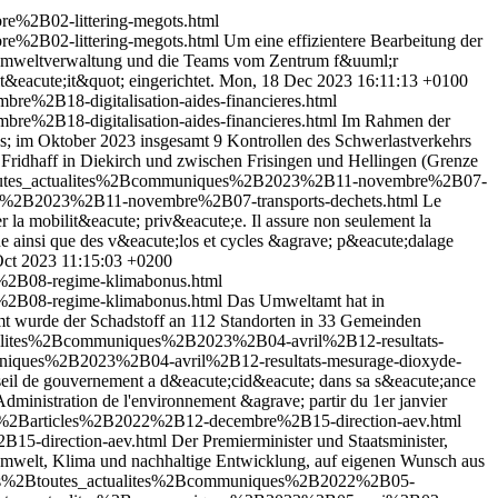
e%2B02-littering-megots.html
e%2B02-littering-megots.html
Um eine effizientere Bearbeitung der
 Umweltverwaltung und die Teams vom Zentrum f&uuml;r
eacute;it&quot; eingerichtet.
Mon, 18 Dec 2023 16:11:13 +0100
%2B18-digitalisation-aides-financieres.html
%2B18-digitalisation-aides-financieres.html
Im Rahmen der
 im Oktober 2023 insgesamt 9 Kontrollen des Schwerlastverkehrs
Fridhaff in Diekirch und zwischen Frisingen und Hellingen (Grenze
2Btoutes_actualites%2Bcommuniques%2B2023%2B11-novembre%2B07-
es%2B2023%2B11-novembre%2B07-transports-dechets.html
Le
a mobilit&eacute; priv&eacute;e. Il assure non seulement la
e ainsi que des v&eacute;los et cycles &agrave; p&eacute;dalage
 Oct 2023 11:15:03 +0200
%2B08-regime-klimabonus.html
%2B08-regime-klimabonus.html
Das Umweltamt hat in
 wurde der Schadstoff an 112 Standorten in 33 Gemeinden
tualites%2Bcommuniques%2B2023%2B04-avril%2B12-resultats-
uniques%2B2023%2B04-avril%2B12-resultats-mesurage-dioxyde-
nseil de gouvernement a d&eacute;cid&eacute; dans sa s&eacute;ance
ministration de l'environnement &agrave; partir du 1er janvier
tes%2Barticles%2B2022%2B12-decembre%2B15-direction-aev.html
B15-direction-aev.html
Der Premierminister und Staatsminister,
 Umwelt, Klima und nachhaltige Entwicklung, auf eigenen Wunsch aus
lites%2Btoutes_actualites%2Bcommuniques%2B2022%2B05-