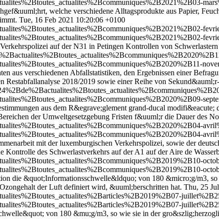
actualites%2Btoutes_actualites%2Bcommuniques%2B2021%2B03-mars%
rchgef&uuml;hrt, welche verschiedene Alltagsprodukte aus Papier, Fe
nimmt.
Tue, 16 Feb 2021 10:20:06 +0100
tualites%2Btoutes_actualites%2Bcommuniques%2B2021%2B02-fevrier%
tualites%2Btoutes_actualites%2Bcommuniques%2B2021%2B02-fevrier%
erkehrspolizei auf der N31 in Petingen Kontrollen von Schwerlaster
Bde%2Bactualites%2Btoutes_actualites%2Bcommuniques%2B2020%2B11
actualites%2Btoutes_actualites%2Bcommuniques%2B2020%2B11-novem
n aus verschiedenen Abfallstatistiken, den Ergebnissen einer Befrag
iten Restabfallanalyse 2018/2019 sowie einer Reihe von Sekund&auml;r
nt2024%2Bde%2Bactualites%2Btoutes_actualites%2Bcommuniques%2B
actualites%2Btoutes_actualites%2Bcommuniques%2B2020%2B09-septe
stimmungen aus dem R&egrave;glement grand-ducal modifi&eacute; du 
n Bereichen der Umweltgesetzgebung Fristen f&uuml;r die Dauer des Not
actualites%2Btoutes_actualites%2Bcommuniques%2B2020%2B04-avril
actualites%2Btoutes_actualites%2Bcommuniques%2B2020%2B04-avril
enarbeit mit der luxemburgischen Verkehrspolizei, sowie der deutsc
ontrolle des Schwerlastverkehrs auf der A1 auf der Aire de Wasserbi
ctualites%2Btoutes_actualites%2Bcommuniques%2B2019%2B10-octobre
ctualites%2Btoutes_actualites%2Bcommuniques%2B2019%2B10-octobre
ation die &quot;Informationsschwelle&ldquo; von 180 &micro;g/m3, so 
ngehalt der Luft definiert wird, &uuml;berschritten hat.
Thu, 25 Ju
ualites%2Btoutes_actualites%2Barticles%2B2019%2B07-juillet%2B25-
ualites%2Btoutes_actualites%2Barticles%2B2019%2B07-juillet%2B25-
sschwelle&quot; von 180 &mu;g/m3, so wie sie in der gro&szlig;herz