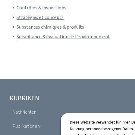
Contrôles & inspections
Stratégies et concepts
Substances chimiques & produits
Surveillance & évaluation de l'environnement
Footer
RUBRIKEN
Nachrichten
Verzeichnis
Diese Website verwendet für ihren B
Publikationen
Nutzung personenbezogener Daten. D