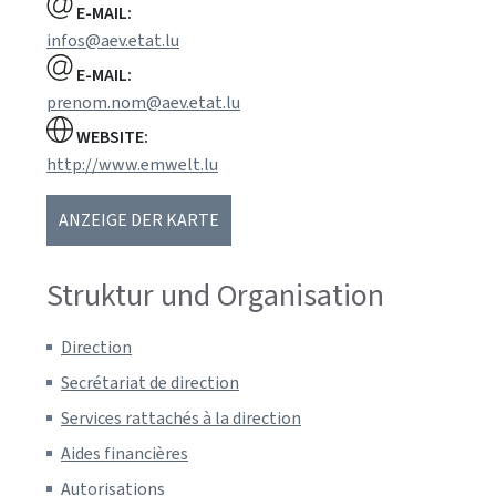
E-MAIL:
infos@aev.etat.lu
E-MAIL:
prenom.nom@aev.etat.lu
WEBSITE:
http://www.emwelt.lu
ANZEIGE DER KARTE
Struktur und Organisation
Direction
Secrétariat de direction
Services rattachés à la direction
Aides financières
Autorisations