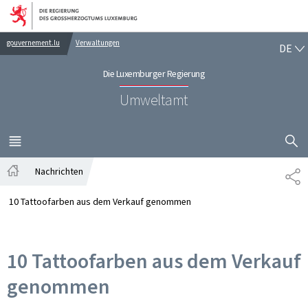
Zur Hauptnavigation
Zum Inhalt
DE
gouvernement.lu
Verwaltungen
DE
Die Luxemburger Regierung
Umweltamt
SUCHFLED 
MENÜ
HAUPT-
Nachrichten
TE
Startseite
10 Tattoofarben aus dem Verkauf genommen
10 Tattoofarben aus dem Verkauf
genommen