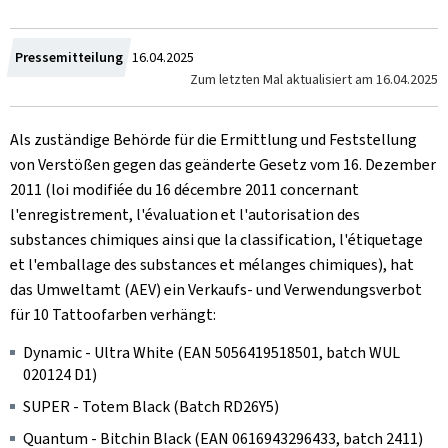
Zum
Pressemitteilung
16.04.2025
Zum letzten Mal aktualisiert am
16.04.2025
Als zuständige Behörde für die Ermittlung und Feststellung
von Verstößen gegen das geänderte Gesetz vom 16. Dezember
2011 (
loi modifiée du 16 décembre 2011 concernant
l'enregistrement, l'évaluation et l'autorisation des
substances chimiques ainsi que la classification, l'étiquetage
et l'emballage des substances et mélanges chimiques
), hat
das Umweltamt (AEV) ein Verkaufs- und Verwendungsverbot
für 10 Tattoofarben verhängt:
Dynamic - Ultra White (EAN 5056419518501, batch WUL
020124 D1)
SUPER - Totem Black (Batch RD26Y5)
Quantum - Bitchin Black (EAN 0616943296433, batch 2411)