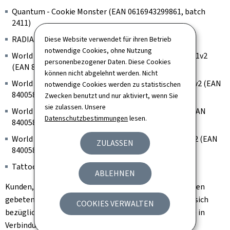
Quantum - Cookie Monster (EAN 0616943299861, batch
2411)
RADIANT - Evolved Lyon Blue (Batch 01)
Diese Website verwendet für ihren Betrieb
notwendige Cookies, ohne Nutzung
World Famous Limitless Tattoo Ink - Medium purple 1v2
personenbezogener Daten. Diese Cookies
(EAN 840058828818, batch 242006R)
können nicht abgelehnt werden. Nicht
World Famous Limitless Tattoo Ink - Medium Blue 1 v2 (EAN
notwendige Cookies werden zu statistischen
840058828689, batch 240107R)
Zwecken benutzt und nur aktiviert, wenn Sie
sie zulassen. Unsere
World Famous Limitless Tattoo Ink - Dark Green 2 (EAN
Datenschutzbestimmungen
lesen.
840058827767, batch 242006R)
World Famous Limitless Tattoo Ink - Light Green 1 v2 (EAN
ZULASSEN
840058828368, batch 200404R)
Tattoo Ink, Model: SNDE-1 (Batch 20240801001)
ABLEHNEN
Kunden, die im Besitz eines solchen Artikels sind, werden
gebeten, diesen nicht mehr zu verwenden. Sie können sich
COOKIES VERWALTEN
bezüglich der nächsten Schritte mit der Verkaufsstelle in
Verbindung setzen.