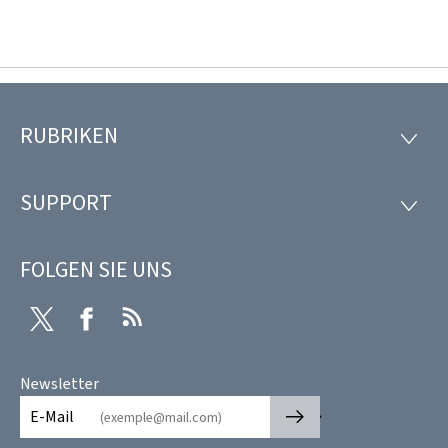
RUBRIKEN
Footer
RUBRI
SUPPORT
SUPP
FOLGEN SIE UNS
Twitter
Facebook
RSS
Newsletter
🡒
E-Mail