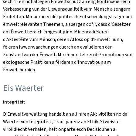
sech fir en nohaltegen Ëmweltschutz an eng kontinuéierlech
Verbesserung vun der Liewensqualitéit vum Mënsch a sengem
Ëmfeld an. Mir beroden déi politesch Entscheedungsträger bei
ëmweltrelevanten Theemen, a suergen dofir, dass d'Gesetzer
am Ëmweltberäich ëmgesat ginn. Mir encadréieren
d'Aktivitéite vum Mënsch, déi en Afloss op d'Ëmwelt hunn,
féieren Iwwerwaachungen duerch an evaluéieren den
Zoustand vun der Ëmwelt. Mir ënnerstëtzen d'Promotioun vun
ekologesche Praktiken a fërderen d'Innovatioun am
Ëmweltberäich.
Eis Wäerter
Integritéit
D'Ëmweltverwaltung handelt an all hiren Aktivitéiten no de
Wäerter vun Integritéit, Transparenz an Ethik. Si weist e
virbildlecht Verhalen, hëlt onparteiesch Decisiounen a