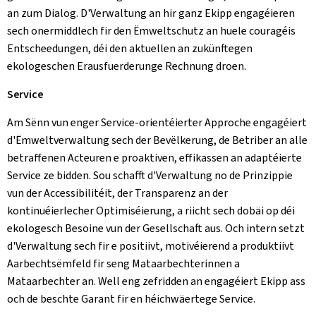
an zum Dialog. D'Verwaltung an hir ganz Ekipp engagéieren
sech onermiddlech fir den Ëmweltschutz an huele couragéis
Entscheedungen, déi den aktuellen an zukünftegen
ekologeschen Erausfuerderunge Rechnung droen.
Service
Am Sënn vun enger Service-orientéierter Approche engagéiert
d'Ëmweltverwaltung sech der Bevëlkerung, de Betriber an alle
betraffenen Acteuren e proaktiven, effikassen an adaptéierte
Service ze bidden. Sou schafft d'Verwaltung no de Prinzippie
vun der Accessibilitéit, der Transparenz an der
kontinuéierlecher Optimiséierung, a riicht sech dobäi op déi
ekologesch Besoine vun der Gesellschaft aus. Och intern setzt
d'Verwaltung sech fir e positiivt, motivéierend a produktiivt
Aarbechtsëmfeld fir seng Mataarbechterinnen a
Mataarbechter an. Well eng zefridden an engagéiert Ekipp ass
och de beschte Garant fir en héichwäertege Service.