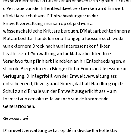
respektéiert strikt d'Gesetzer an ethesch Prinzippien, fir esou
d'Vertraue vun der Ëffentlechkeet ze stäerken an d'Ëmwelt
effektiv ze schützen. D'Entscheedunge vun der
Ëmweltverwaltung mussen op objektiven a
wëssenschaftleche Krittäre berouen. D'Mataarbechterinnen a
Mataarbechter handelen onofhängeg a loossen sech weder
vun externem Drock nach vun Interessenskonflikter
beaflossen. D'Verwaltung an hir Mataarbechter droe
Verantwortung fir hiert Handelen an hir Entscheedungen, a
stinn de Biergerinnen a Bierger fir hir Froen an Uleiessen zur
Verfügung. D'Integritéit vun der Ëmweltverwaltung ass
entscheedend, fir ze garantéieren, datt all Handlung op de
Schutz an d'Erhale vun der Ëmwelt ausgeriicht ass – am
Intressi vun den aktuelle wéi och vun de kommende
Generatiounen.
Gewosst wéi
D'Ëmweltverwaltung setzt op déi individuell a kollektiv