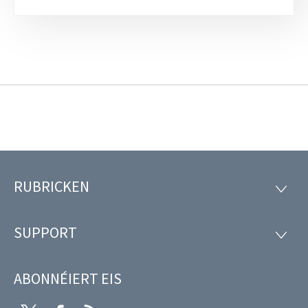
RUBRICKEN
Fousszeil
RUBRI
SUPPORT
SUPP
ABONNÉIERT EIS