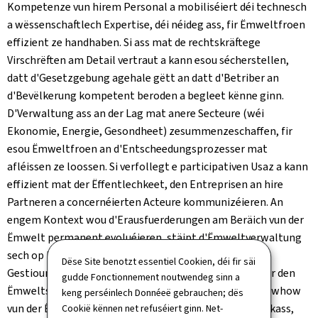
Kompetenze vun hirem Personal a mobiliséiert déi technesch
a wëssenschaftlech Expertise, déi néideg ass, fir Ëmweltfroen
effizient ze handhaben. Si ass mat de rechtskräftege
Virschrëften am Detail vertraut a kann esou sécherstellen,
datt d'Gesetzgebung agehale gëtt an datt d'Betriber an
d'Bevëlkerung kompetent beroden a begleet kënne ginn.
D'Verwaltung ass an der Lag mat anere Secteure (wéi
Ekonomie, Energie, Gesondheet) zesummenzeschaffen, fir
esou Ëmweltfroen an d'Entscheedungsprozesser mat
afléissen ze loossen. Si verfollegt e participativen Usaz a kann
effizient mat der Ëffentlechkeet, den Entreprisen an hire
Partneren a concernéierten Acteure kommunizéieren. An
engem Kontext wou d'Erausfuerderungen am Beräich vun der
Ëmwelt permanent evoluéieren, stäipt d'Ëmweltverwaltung
sech op Innovatioun an nei Technologien, op
Dëse Site benotzt essentiel Cookien, déi fir säi
Gestiounsmethoden a wëssenschaftlech Approchen, fir den
gudde Fonctionnement noutwendeg sinn a
Ëmweltschutz kontinuéierlech ze verbesseren. De Knowhow
keng perséinlech Donnéeë gebrauchen; dës
vun der Ëmweltverwaltung ass de Schlëssel fir eng effikass,
Cookië kënnen net refuséiert ginn. Net-