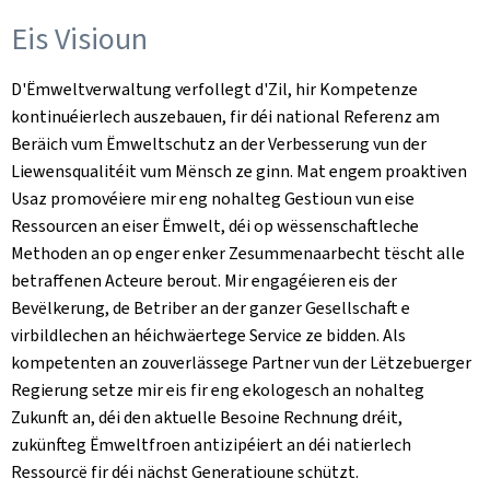
Eis Visioun
D'Ëmweltverwaltung verfollegt d'Zil, hir Kompetenze
kontinuéierlech auszebauen, fir déi national Referenz am
Beräich vum Ëmweltschutz an der Verbesserung vun der
Liewensqualitéit vum Mënsch ze ginn. Mat engem proaktiven
Usaz promovéiere mir eng nohalteg Gestioun vun eise
Ressourcen an eiser Ëmwelt, déi op wëssenschaftleche
Methoden an op enger enker Zesummenaarbecht tëscht alle
betraffenen Acteure berout. Mir engagéieren eis der
Bevëlkerung, de Betriber an der ganzer Gesellschaft e
virbildlechen an héichwäertege Service ze bidden. Als
kompetenten an zouverlässege Partner vun der Lëtzebuerger
Regierung setze mir eis fir eng ekologesch an nohalteg
Zukunft an, déi den aktuelle Besoine Rechnung dréit,
zukünfteg Ëmweltfroen antizipéiert an déi natierlech
Ressourcë fir déi nächst Generatioune schützt.