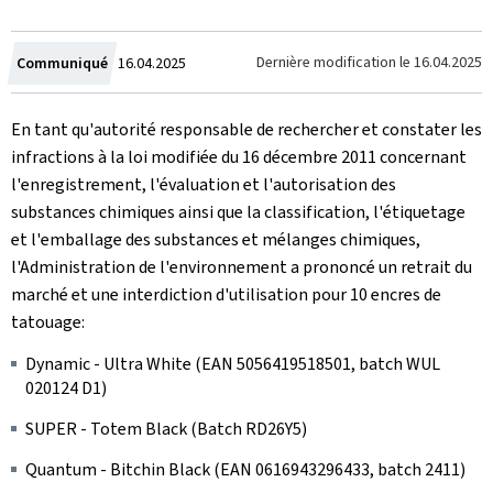
Crée
Dernière modification le
16.04.2025
Communiqué
16.04.2025
le
En tant qu'autorité responsable de rechercher et constater les
infractions à la loi modifiée du 16 décembre 2011 concernant
l'enregistrement, l'évaluation et l'autorisation des
substances chimiques ainsi que la classification, l'étiquetage
et l'emballage des substances et mélanges chimiques,
l'Administration de l'environnement a prononcé un retrait du
marché et une interdiction d'utilisation pour 10 encres de
tatouage:
Dynamic - Ultra White
(EAN 5056419518501, batch WUL
020124 D1)
SUPER - Totem Black
(Batch RD26Y5)
Quantum - Bitchin Black
(EAN 0616943296433, batch 2411)