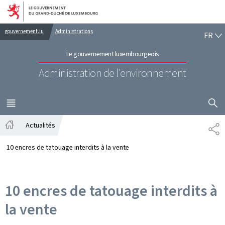
Aller au menu principal
Aller au contenu
FR
gouvernement.lu
Administrations
FR
Le gouvernement luxembourgeois
Administration de l'environnement
AFFICHER
MENU
PRINCIPAL
Actualités
PA
Accueil
10 encres de tatouage interdits à la vente
10 encres de tatouage interdits à
la vente