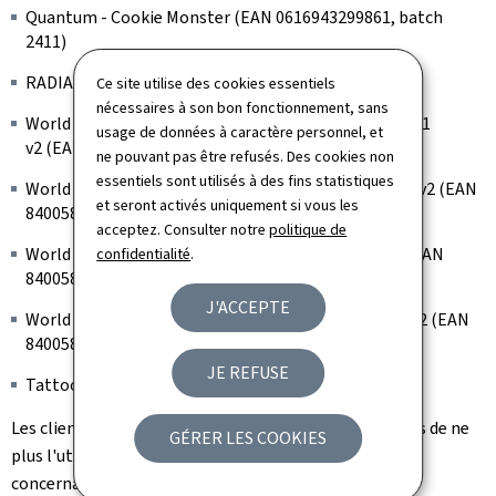
Quantum - Cookie Monster
(EAN 0616943299861, batch
2411)
RADIANT - Evolved Lyon Blue
(Batch 01)
Ce site utilise des cookies essentiels
nécessaires à son bon fonctionnement, sans
World Famous Limitless Tattoo Ink - Medium purple 1
usage de données à caractère personnel, et
v2
(EAN 840058828818, batch 242006R)
ne pouvant pas être refusés. Des cookies non
essentiels sont utilisés à des fins statistiques
World Famous Limitless Tattoo Ink - Medium Blue 1 v2
(EAN
et seront activés uniquement si vous les
840058828689, batch 240107R)
acceptez. Consulter notre
politique de
World Famous Limitless Tattoo Ink - Dark Green 2
(EAN
confidentialité
.
840058827767, batch 242006R)
J'ACCEPTE
World Famous Limitless Tattoo Ink - Light Green 1 v2
(EAN
840058828368, batch 200404R)
JE REFUSE
Tattoo Ink, Model: SNDE-1
(Batch 20240801001)
Les clients en possession d'un de ces articles sont priés de ne
GÉRER LES COOKIES
plus l'utiliser. Ils pourront contacter le point de vente
concernant les modalités à suivre.