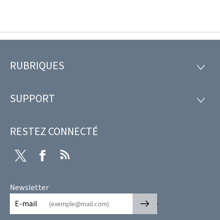
RUBRIQUES
Pied
RUBRI
de
SUPPORT
SUPP
page
RESTEZ CONNECTÉ
Twitter
Facebook
RSS
Newsletter
🡒
E-mail