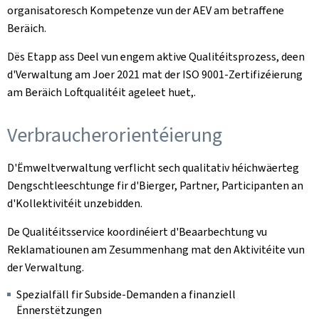
organisatoresch Kompetenze vun der AEV am betraffene
Beräich.
Dës Etapp ass Deel vun engem aktive Qualitéitsprozess, deen
d'Verwaltung am Joer 2021 mat der ISO 9001-Zertifizéierung
am Beräich Loftqualitéit ageleet huet,.
Verbraucherorientéierung
D'Ëmweltverwaltung verflicht sech qualitativ héichwäerteg
Dengschtleeschtunge fir d'Bierger, Partner, Participanten an
d'Kollektivitéit unzebidden.
De Qualitéitsservice koordinéiert d'Beaarbechtung vu
Reklamatiounen am Zesummenhang mat den Aktivitéite vun
der Verwaltung.
Spezialfäll fir Subside-Demanden a finanziell
Ënnerstëtzungen