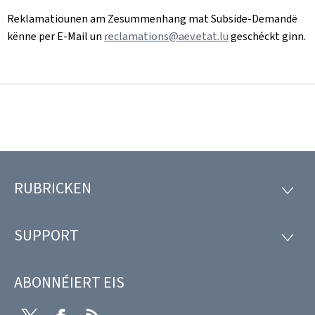
Reklamatiounen am Zesummenhang mat Subside-Demandë
kënne per E-Mail un
reclamations@aev.etat.lu
geschéckt ginn.
RUBRICKEN
Fousszeil
RUBRI
SUPPORT
SUPP
ABONNÉIERT EIS