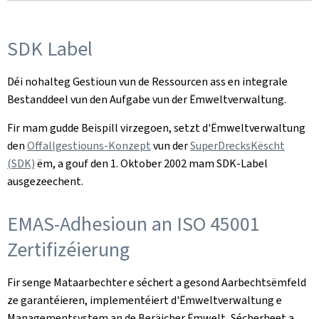
SDK Label
Déi nohalteg Gestioun vun de Ressourcen ass en integrale
Bestanddeel vun den Aufgabe vun der Ëmweltverwaltung.
Fir mam gudde Beispill virzegoen, setzt d'Ëmweltverwaltung
den
Offallgestiouns-Konzept
vun der
SuperDrecksKëscht
(SDK)
ëm, a gouf den 1. Oktober 2002 mam SDK-Label
ausgezeechent.
EMAS-Adhesioun an ISO 45001
Zertifizéierung
Fir senge Mataarbechter e séchert a gesond Aarbechtsëmfeld
ze garantéieren, implementéiert d'Ëmweltverwaltung e
Managementsystem an de Beräicher Ëmwelt, Sécherheet a