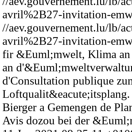
//aev.gouvernement.lu/lb
avril%2B27-invitation-emw
//aev.gouvernement.lu/lb
avril%2B27-invitation-emw
fir &Euml;mwelt, Klima an
an d'&Euml;mweltverwaltu
d'Consultation publique zu
Loftqualit&eacute;itsplang
Bierger a Gemengen de Plan
Avis dozou bei der &Euml;