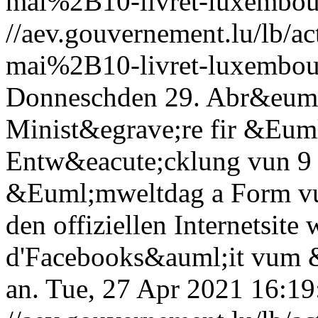
mai%2B10-livret-luxembour
//aev.gouvernement.lu/lb
mai%2B10-livret-luxembour
Donneschden 29. Abr&euml;l
Minist&egrave;re fir &Eum
Entw&eacute;cklung vun 9 
&Euml;mweltdag a Form vu
den offiziellen Internetsit
d'Facebooks&auml;it vum 
an.
Tue, 27 Apr 2021 16:1