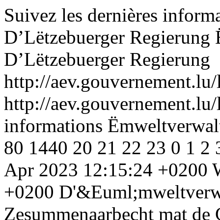
Suivez les dernières infor
D’Lëtzebuerger Regierung
D’Lëtzebuerger Regierung
http://aev.gouvernement.lu/
http://aev.gouvernement.lu/
informations Ëmweltverwal
80
1440
20
21
22
23
0
1
2
Apr 2023 12:15:24 +0200
+0200
D'&Euml;mweltverwa
Zesummenaarbecht mat de 