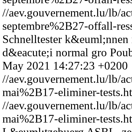
//aev.gouvernement.lu/lb
septembre%2B27-offall-res
Schnelltester k&euml;nnen 
d&eacute;i normal gro Poub
May 2021 14:27:23 +0200
//aev.gouvernement.lu/lb
mai%2B17-eliminer-tests.h
//aev.gouvernement.lu/lb
mai%2B17-eliminer-tests.h
L&euml;tzebuerg ASBL, z