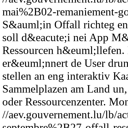
mai%2B02-remaniement-gou
S&auml;in Offall richteg 
soll d&eacute;i nei App M
Ressourcen h&euml;llefen. 
er&euml;nnert de User drun,
stellen an eng interaktiv Ka
Sammelplazen am Land un,
oder Ressourcenzenter.
Mon
//aev.gouvernement.lu/lb
septembre%2B27-offall-res