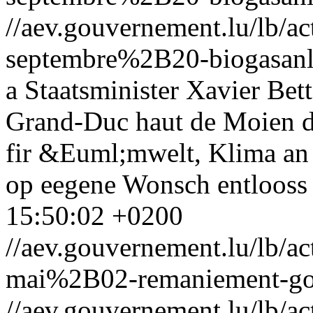
//aev.gouvernement.lu/lb
septembre%2B20-biogasanl
a Staatsminister Xavier Bett
Grand-Duc haut de Moien d
fir &Euml;mwelt, Klima an
op eegene Wonsch entlooss 
15:50:02 +0200
//aev.gouvernement.lu/lb
mai%2B02-remaniement-gou
//aev.gouvernement.lu/lb