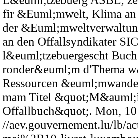
fir &Euml;mwelt, Klima an
der &Euml;mweltverwaltun
an den Offallsyndikater SI
l&euml;tzebuergescht Buch 
ronder&euml;m d'Thema w&e
Ressourcen &euml;mwandel
mam Titel &quot;M&auml;in
Offallbuch&quot;.
Mon, 10
//aev.gouvernement.lu/lb