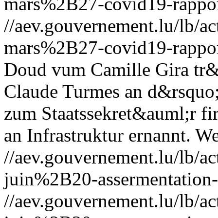
mars%2B27-covid19-rappor
//aev.gouvernement.lu/lb
mars%2B27-covid19-rappor
Doud vum Camille Gira tr&e
Claude Turmes an d&rsquo;
zum Staatssekret&auml;r fi
an Infrastruktur ernannt.
We
//aev.gouvernement.lu/lb
juin%2B20-assermentation-
//aev.gouvernement.lu/lb