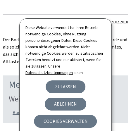
Zum letzten Mal aktualisiert am
19.02.2018
Diese Website verwendet für ihren Betrieb
notwendige Cookies, ohne Nutzung
Der Boden ist ein unabkömmlicher Wertstoff unserer Erde und
personenbezogener Daten. Diese Cookies
als solcher eine der Kompetenzbereiche des Umweltamtes,
können nicht abgelehnt werden. Nicht
notwendige Cookies werden zu statistischen
das sich um den Bodenschutz und die Handhabung von
Zwecken benutzt und nur aktiviert, wenn Sie
Altlasten kümmert.
sie zulassen. Unsere
Datenschutzbestimmungen
lesen.
Mehr zu diesem Thema
ZULASSEN
Weitere Informationen
ABLEHNEN
Bodenschutz und Altlastenmanagement
COOKIES VERWALTEN