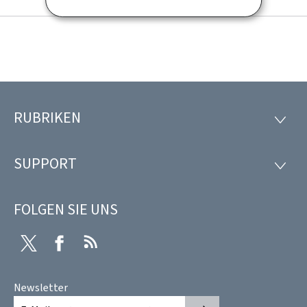
RUBRIKEN
Footer
RUBRI
SUPPORT
SUPP
FOLGEN SIE UNS
Twitter
Facebook
RSS
Newsletter