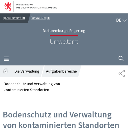
Zur Hauptnavigation
Zum Inhalt
DE
gouvernement.lu
Verwaltungen
DE
Die Luxemburger Regierung
Umweltamt
SUCHFLED 
MENÜ
HAUPT-
Die Verwaltung
Aufgabenbereiche
TE
Startseite
Bodenschutz und Verwaltung von
kontaminierten Standorten
Bodenschutz und Verwaltung
von kontaminierten Standorten