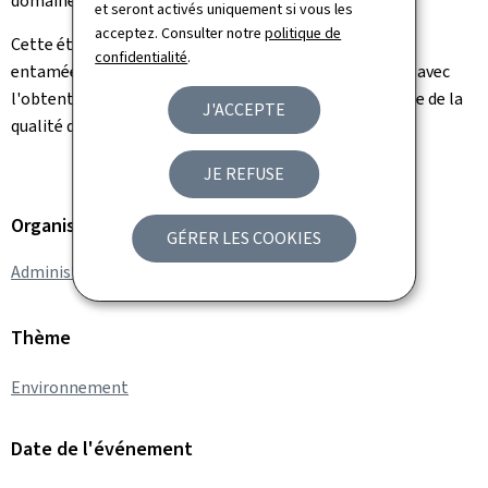
domaine concerné.
et seront activés uniquement si vous les
acceptez. Consulter notre
politique de
Cette étape s'inscrit dans une démarche qualité active
confidentialité
.
entamée depuis quelques années par l'Administration, avec
l'obtention de la certification ISO 9001 dans le domaine de la
J'ACCEPTE
qualité de l'air en 2021.
JE REFUSE
Organisation
GÉRER LES COOKIES
Administration de l'environnement
Thème
Environnement
Date de l'événement