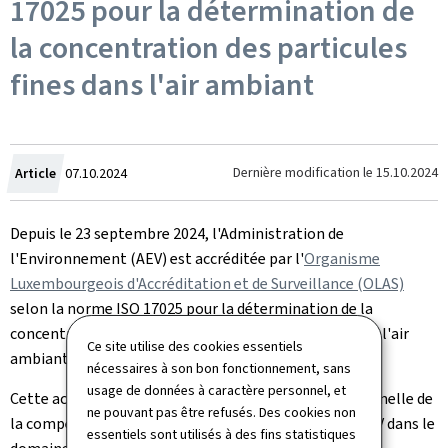
17025 pour la détermination de
la concentration des particules
fines dans l'air ambiant
Crée
Dernière modification le
15.10.2024
Article
07.10.2024
le
Depuis le 23 septembre 2024, l'Administration de
l'Environnement (AEV) est accréditée par l'
Organisme
Luxembourgeois d'Accréditation et de Surveillance (OLAS)
selon la norme ISO 17025 pour la détermination de la
concentration en particules fines PM10 et PM 2.5 dans l'air
Ce site utilise des cookies essentiels
ambiant (Norme EN 12341:2014).
nécessaires à son bon fonctionnement, sans
usage de données à caractère personnel, et
Cette accréditation constitue une reconnaissance formelle de
ne pouvant pas être refusés. Des cookies non
la compétence technique et organisationnelle de l'AEV dans le
essentiels sont utilisés à des fins statistiques