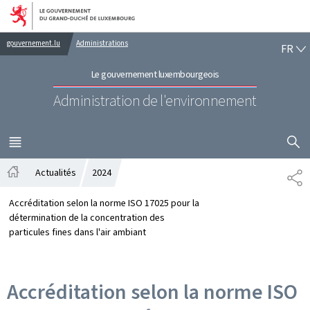
Aller au menu principal
Aller au contenu
FR
gouvernement.lu
Administrations
FR
Le gouvernement luxembourgeois
Administration de l'environnement
AFFICHER
MENU
PRINCIPAL
Actualités
2024
PA
Accueil
Accréditation selon la norme ISO 17025 pour la
détermination de la concentration des
particules fines dans l'air ambiant
Accréditation selon la norme ISO