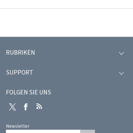
RUBRIKEN
Footer
RUBRI
SUPPORT
SUPP
FOLGEN SIE UNS
Twitter
Facebook
RSS
Newsletter