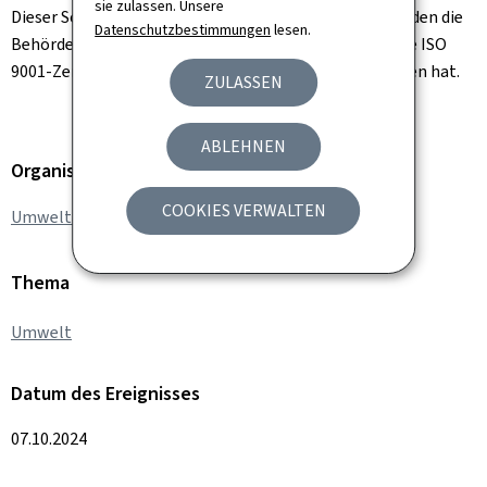
sie zulassen. Unsere
Dieser Schritt ist Teil des aktiven Qualitätsprozesses, den die
Datenschutzbestimmungen
lesen.
Behörde vor einigen Jahren begonnen hat und 2021 die ISO
9001-Zertifizierung im Bereich der Luftqualität erhalten hat.
ZULASSEN
ABLEHNEN
Organisation
COOKIES VERWALTEN
Umweltamt
Thema
Umwelt
Datum des Ereignisses
07.10.2024