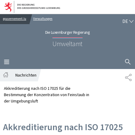
Zur Hauptnavigation
Zum Inhalt
DE
gouvernement.lu
Verwaltungen
DE
Die Luxemburger Regierung
Umweltamt
SUCHFLED 
MENÜ
HAUPT-
Nachrichten
TE
Startseite
Akkreditierung nach ISO 17025 für die
Bestimmung der Konzentration von Feinstaub in
der Umgebungsluft
Akkreditierung nach ISO 17025