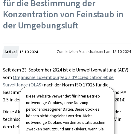
für die Bestimmung der
Konzentration von Feinstaub in
der Umgebungsluft
Zum
Zum letzten Mal aktualisiert am
15.10.2024
Artikel
15.10.2024
Seit dem 23. September 2024 ist die Umweltverwaltung (AEV)
vom
Organisme Luxembourgeois d'Accréditation et de
Surveillance (OLAS)
nach der Norm ISO 17025 für die
Bestimmung der Konzentration von Feinstaub PM10 und PM
Diese Website verwendet für ihren Betrieb
2.5 in der Umgebungsluft akkreditiert (Norm EN 12341:2014).
notwendige Cookies, ohne Nutzung
personenbezogener Daten. Diese Cookies
Diese Akkreditierung stellt eine formale Anerkennung der
können nicht abgelehnt werden. Nicht
technischen und organisatorischen Kompetenz der AEV in
notwendige Cookies werden zu statistischen
dem betreffenden Bereich dar.
Zwecken benutzt und nur aktiviert, wenn Sie