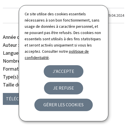
Ce site utilise des cookies essentiels
Dernière modification le
19.04.2024
nécessaires à son bon fonctionnement, sans
usage de données à caractère personnel, et
ne pouvant pas être refusés. Des cookies non
Année de parution
2024
essentiels sont utilisés à des fins statistiques
Auteur
Administration de l'environnement
et seront activés uniquement si vous les
acceptez. Consulter notre
politique de
Langue(s)
Français
confidentialité
.
Nombre de pages
32 page(s)
Format du document
Pdf
J'ACCEPTE
Type(s)
Brochure Livre
Taille du fichier
3,26 Mo
JE REFUSE
TÉLÉCHARGER
(FR, PDF - 3,26 MO)
GÉRER LES COOKIES