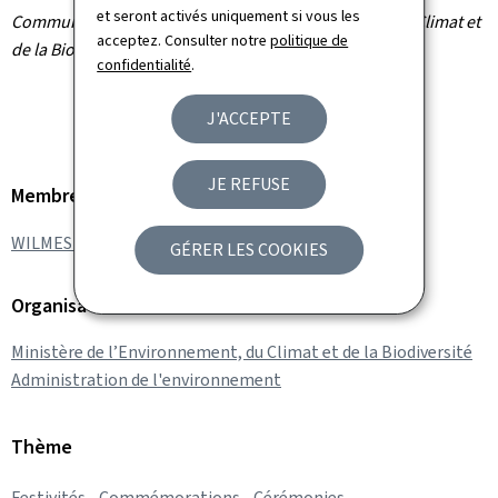
et seront activés uniquement si vous les
Communiqué par le ministère de l'Environnement, du Climat et
acceptez. Consulter notre
politique de
de la Biodiversité
confidentialité
.
J'ACCEPTE
JE REFUSE
Membre du gouvernement
WILMES Serge
GÉRER LES COOKIES
Organisation
Ministère de l’Environnement, du Climat et de la Biodiversité
Administration de l'environnement
Thème
Festivités - Commémorations - Cérémonies