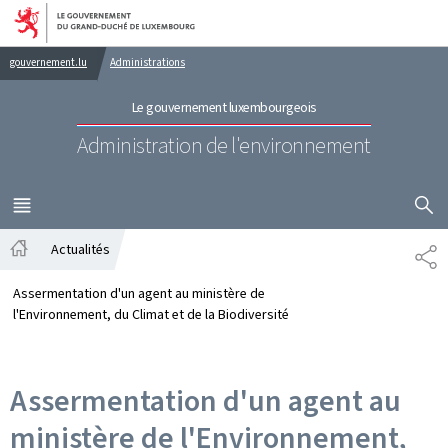
Aller au menu principal
Aller au contenu
gouvernement.lu
Administrations
Le gouvernement luxembourgeois
Administration de l'environnement
AFFICHER
MENU
PRINCIPAL
Actualités
PA
Accueil
Assermentation d'un agent au ministère de
l'Environnement, du Climat et de la Biodiversité
Assermentation d'un agent au
ministère de l'Environnement,