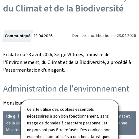
du Climat et de la Biodiversité
Crée
Dernière modification le
23.04.2026
Communiqué
23.04.2026
le
En date du 23 avril 2026, Serge Wilmes, ministre de
l'Environnement, du Climat et de la Biodiversité, a procédé à
l'assermentation d'un agent.
Administration de l'environnement
Monsieur KREMER Stephane
Ce site utilise des cookies essentiels
(de g. à dr..) Serge Wilmes, ministre de l'Environnement, du Climat et
nécessaires à son bon fonctionnement, sans
de la Biodiversité; Monsieur Stephane Kremer (AEV); Madame Anne
usage de données à caractère personnel, et
Majerus (AEV)
ne pouvant pas être refusés. Des cookies non
essentiels sont utilisés à des fins statistiques