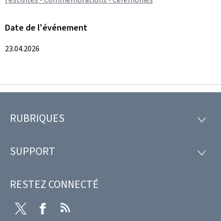
Date de l'événement
23.04.2026
RUBRIQUES
Pied
RUBRI
de
SUPPORT
SUPP
page
RESTEZ CONNECTÉ
Twitter
Facebook
RSS