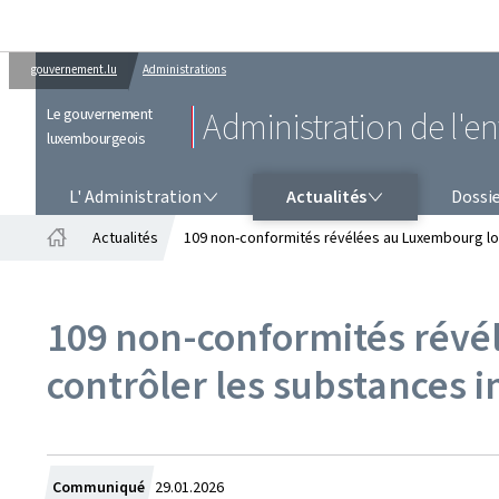
gouvernement.lu
Administrations
Le gouvernement
Administration de l'
luxembourgeois
L' ADMINISTRATION
ACTUALITÉS
L' Administration
Actualités
Dossi
Actualités
109 non-conformités révélées au Luxembourg lor
Accueil
109 non-conformités révél
contrôler les substances 
Crée
Communiqué
29.01.2026