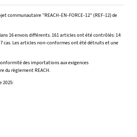
projet communautaire "
REACH-EN-FORCE-12
" (REF-12) de
ns 16 envois différents. 161 articles ont été contrôlés: 14
87 cas. Les articles non-conformes ont été détruits et une
a conformité des importations aux exigences
adre du règlement
REACH
.
e 2025: