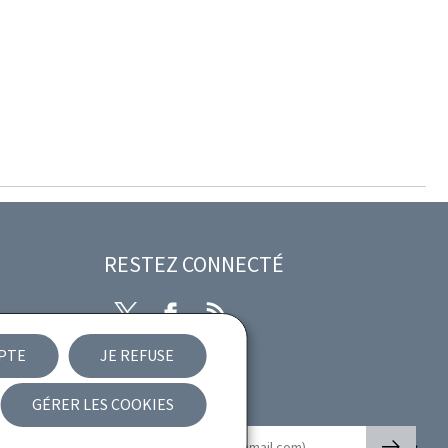
RESTEZ CONNECTÉ
Twitter
Facebook
RSS
EPTE
JE REFUSE
ibilité
GÉRER LES COOKIES
Newsletter
🡒
E-mail