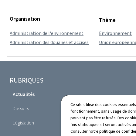
Organisation
Thème
Administration de l'environnement
Environnement
Administration des douanes et accises
Union européenne
Pied
RUBRIQUES
de
Actualités
page
Annuaire
Ce site utilise des cookies essentie
Dossiers
fonctionnement, sans usage de donné
Publications
pouvant pas être refusés. Des cookie
Législation
fins statistiques et seront activés u
Consulter notre
politique de confiden