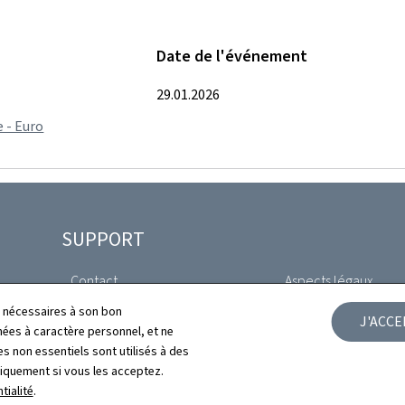
Date de l'événement
29.01.2026
 - Euro
SUPPORT
Contact
Aspects légaux
ls nécessaires à son bon
J'ACC
Plan du site
Déclaration d'access
es à caractère personnel, et ne
s non essentiels sont utilisés à des
À propos du site
Gestion des cookies
niquement si vous les acceptez.
tialité
.