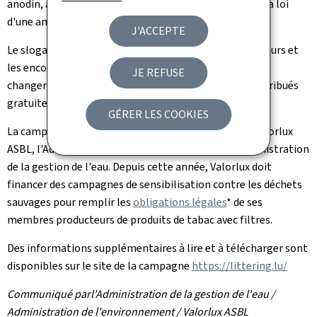
anodin, alors qu'au Luxembourg, il est punissable par la loi
d'une amende de 145 euros.
J'ACCEPTE
Le slogan de la campagne "MERCI!" s'adresse aux fumeurs et
les encourage à utiliser un cendrier. Afin de les inciter à
JE REFUSE
changer d'habitude, des cendriers de poche seront distribués
gratuitement lors de différentes actions de rue.
GÉRER LES COOKIES
La campagne est le fruit d'une collaboration entre Valorlux
ASBL, l'Administration de l'environnement et l'Administration
de la gestion de l'eau. Depuis cette année, Valorlux doit
financer des campagnes de sensibilisation contre les déchets
sauvages pour remplir les
obligations légales
* de ses
membres producteurs de produits de tabac avec filtres.
Des informations supplémentaires à lire et à télécharger sont
disponibles sur le site de la campagne
https://littering.lu/
Communiqué parl'Administration de la gestion de l'eau /
Administration de l'environnement / Valorlux ASBL