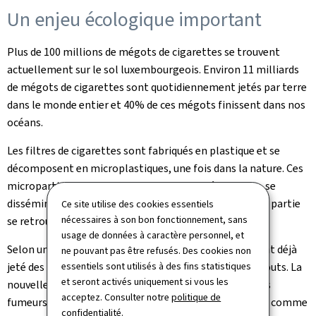
Un enjeu écologique important
Plus de 100 millions de mégots de cigarettes se trouvent
actuellement sur le sol luxembourgeois. Environ 11 milliards
de mégots de cigarettes sont quotidiennement jetés par terre
dans le monde entier et 40% de ces mégots finissent dans nos
océans.
Les filtres de cigarettes sont fabriqués en plastique et se
décomposent en microplastiques, une fois dans la nature. Ces
microparticules – pratiquement invisibles à l'œil nu – se
disséminent ainsi dans l'environnement et peuvent en partie
Ce site utilise des cookies essentiels
nécessaires à son bon fonctionnement, sans
se retrouver dans la chaîne alimentaire.
usage de données à caractère personnel, et
Selon une étude ILRES d'août 2023, 5 fumeurs sur 10 ont déjà
ne pouvant pas être refusés. Des cookies non
jeté des mégots de cigarettes par terre ou dans les égouts. La
essentiels sont utilisés à des fins statistiques
et seront activés uniquement si vous les
nouvelle campagne anti-littering vise à sensibiliser les
acceptez. Consulter notre
politique de
fumeurs sur l'impact de leur geste – souvent considéré comme
confidentialité
.