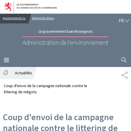
Aller au menu principal
Aller au contenu
FR
gouvernement.lu
Administrations
FR
Le gouvernement luxembourgeois
Administration de l'environnement
AFFICHER
MENU
PRINCIPAL
Actualités
PA
Accueil
Coup d'envoi de la campagne nationale contre le
littering de mégots
Coup d'envoi de la campagne
nationale contre le littering de