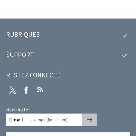
RUBRIQUES
Pied
RUBRI
de
SUPPORT
SUPP
page
RESTEZ CONNECTÉ
Twitter
Facebook
RSS
Newsletter
🡒
E-mail