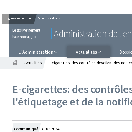
gouvernement.lu
Administrations
Le gouvernement
Administration de l'
luxembourgeois
L' ADMINISTRATION
ACTUALITÉS
L' Administration
Actualités
Dossi
Actualités
E-cigarettes: des contrôles devoilent des non-co
Accueil
E-cigarettes: des contrôl
l'étiquetage et de la notif
Crée
Communiqué
31.07.2024