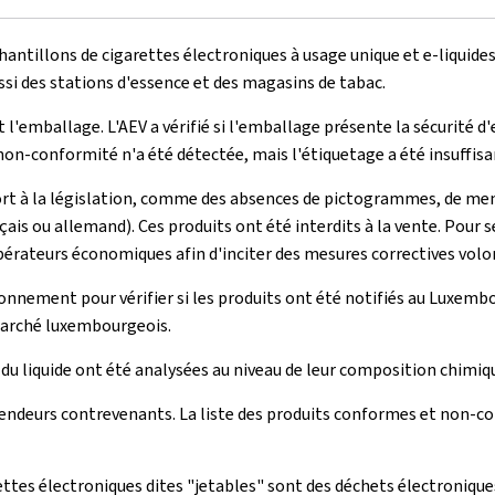
antillons de cigarettes électroniques à usage unique et e-liquides
ssi des stations d'essence et des magasins de tabac.
l'emballage. L'AEV a vérifié si l'emballage présente la sécurité d'
non-conformité n'a été détectée, mais l'étiquetage a été insuffisa
t à la législation, comme des absences de pictogrammes, de men
çais ou allemand). Ces produits ont été interdits à la vente. Pour
pérateurs économiques afin d'inciter des mesures correctives volo
ironnement pour vérifier si les produits ont été notifiés au Luxem
 marché luxembourgeois.
u liquide ont été analysées au niveau de leur composition chimiqu
 vendeurs contrevenants. La liste des produits conformes et non-co
ttes électroniques dites "jetables" sont des déchets électronique