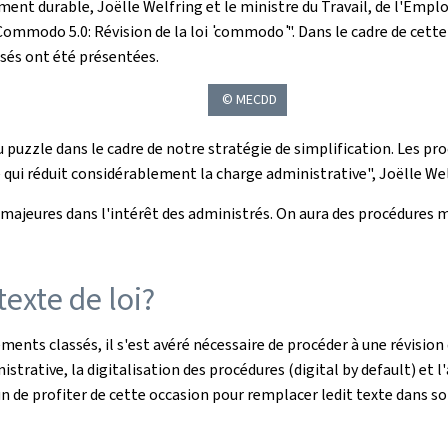
nt durable, Joëlle Welfring et le ministre du Travail, de l'Emploi
"Commodo 5.0: Révision de la loi ̍commodo ̍".
Dans le cadre de cette
ssés ont été présentées.
© MECDD
u puzzle dans le cadre de notre stratégie de simplification. Les p
 qui réduit considérablement la charge administrative", Joëlle Wel
jeures dans l'intérêt des administrés. On aura des procédures mod
exte de loi?
ents classés, il s'est avéré nécessaire de procéder à une révision 
strative, la digitalisation des procédures (digital by default) et l
tun de profiter de cette occasion pour remplacer ledit texte dans 