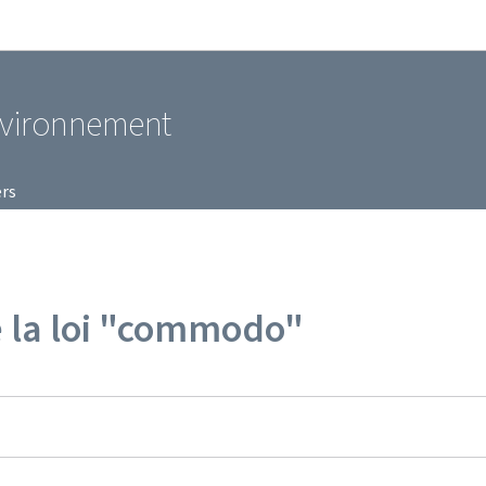
Aller au menu principal
Aller au contenu
environnement
ers
 la loi "commodo"