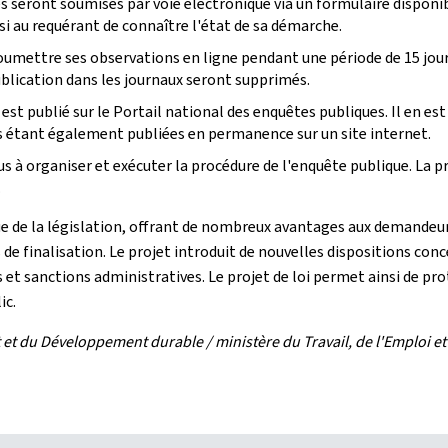
 seront soumises par voie électronique via un formulaire disponi
si au requérant de connaître l'état de sa démarche.
soumettre ses observations en ligne pendant une période de 15 jour
 publication dans les journaux seront supprimés.
st publié sur le Portail national des enquêtes publiques. Il en e
res étant également publiées en permanence sur un site internet.
s à organiser et exécuter la procédure de l'enquête publique. La
.
e de la législation, offrant de nombreux avantages aux demandeurs
e finalisation. Le projet introduit de nouvelles dispositions conce
 sanctions administratives. Le projet de loi permet ainsi de pro
ic.
 du Développement durable / ministère du Travail, de l'Emploi et d