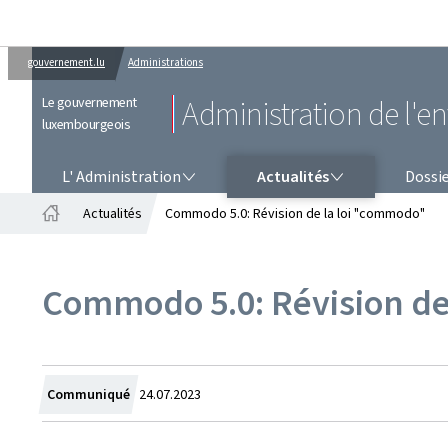
gouvernement.lu
Administrations
Le gouvernement
Administration de l'
luxembourgeois
L' ADMINISTRATION
ACTUALITÉS
L' Administration
Actualités
Dossi
Actualités
Commodo 5.0: Révision de la loi "commodo"
Accueil
Commodo 5.0: Révision de
Crée
Communiqué
24.07.2023
le