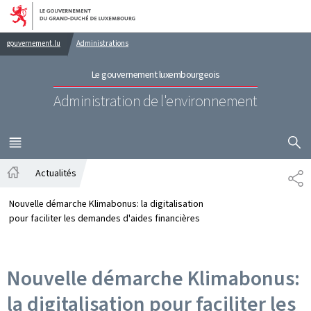
Aller au menu principal
Aller au contenu
gouvernement.lu
Administrations
Le gouvernement luxembourgeois
Administration de l'environnement
AFFICHER
MENU
PRINCIPAL
Actualités
PA
Accueil
Nouvelle démarche Klimabonus: la digitalisation
pour faciliter les demandes d'aides financières
Nouvelle démarche Klimabonus:
la digitalisation pour faciliter les