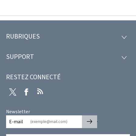
RUBRIQUES
Pied
RUBRI
de
SUPPORT
SUPP
page
RESTEZ CONNECTÉ
Twitter
Facebook
RSS
Newsletter
🡒
E-mail