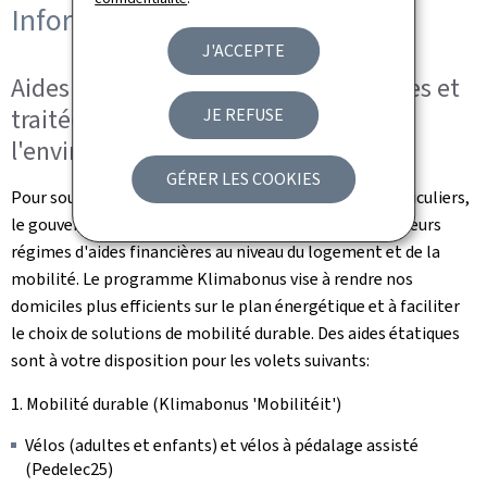
Informations supplémentaires
J'ACCEPTE
Aides étatiques
Klimabonus
existantes et
traitées par l'Administration de
JE REFUSE
l'environnement
GÉRER LES COOKIES
Pour soutenir la transition écologique auprès des particuliers,
le gouvernement luxembourgeois a mis en place plusieurs
régimes d'aides financières au niveau du logement et de la
mobilité. Le programme Klimabonus vise à rendre nos
domiciles plus efficients sur le plan énergétique et à faciliter
le choix de solutions de mobilité durable. Des aides étatiques
sont à votre disposition pour les volets suivants:
1. Mobilité durable (
Klimabonus 'Mobilitéit'
)
Vélos (adultes et enfants) et vélos à pédalage assisté
(Pedelec25)