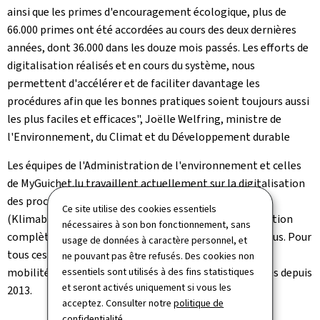
ainsi que les primes d'encouragement écologique, plus de
66.000 primes ont été accordées au cours des deux dernières
années, dont 36.000 dans les douze mois passés. Les efforts de
digitalisation réalisés et en cours du système, nous
permettent d'accélérer et de faciliter davantage les
procédures afin que les bonnes pratiques soient toujours aussi
les plus faciles et efficaces", Joëlle Welfring, ministre de
l'Environnement, du Climat et du Développement durable
Les équipes de l'Administration de l'environnement et celles
de MyGuichet.lu travaillent actuellement sur la digitalisation
des procédures au niveau des véhicules électriques
Ce site utilise des cookies essentiels
(
Klimabonus 'Mobilitéit'
), ce qui marquera la digitalisation
nécessaires à son bon fonctionnement, sans
complète des 4 régimes principaux des aides Klimabonus. Pour
usage de données à caractère personnel, et
tous ces régimes confondus (rénovation, logement et
ne pouvant pas être refusés. Des cookies non
mobilité), 405.058.658 euros de subsides ont été liquidés depuis
essentiels sont utilisés à des fins statistiques
et seront activés uniquement si vous les
2013.
acceptez. Consulter notre
politique de
confidentialité
.