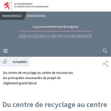
Aller au menu principal
Aller au contenu
gouvernement.lu
Administrations
Le gouvernement luxembourgeois
Administration de l'environnement
AFFICHER
MENU
PRINCIPAL
Actualités
PA
Accueil
Du centre de recyclage au centre de ressources:
les principales nouveautés du projet de
règlement grand-ducal
Du centre de recyclage au centre