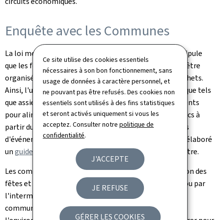
circuits économiques.
Enquête avec les Communes
La loi modifiée du 21 mars 2012 relative aux déchets stipule
Ce site utilise des cookies essentiels
que les fêtes et événements ouverts au public doivent être
nécessaires à son bon fonctionnement, sans
organisés de manière à minimiser la production de déchets.
usage de données à caractère personnel, et
Ainsi, l'utilisation de produits en plastique à usage unique tels
ne pouvant pas être refusés. Des cookies non
que assiettes, couverts, gobelets, pics, frites ou récipients
essentiels sont utilisés à des fins statistiques
et seront activés uniquement si vous les
pour aliments, est interdite lors des événements publics à
acceptez. Consulter notre
politique de
partir du 1er janvier 2023. Pour guider les organisateurs
confidentialité
.
d'événements, l'Administration de l'environnement a élaboré
un
guide
comprenant les éléments essentiels à connaître.
J'ACCEPTE
Les communes jouent un rôle crucial dans l'organisation des
fêtes et événements publics, que ce soit directement ou par
JE REFUSE
l'intermédiaire d'associations utilisant des locaux
communaux. C'est pourquoi l'Administration de
GÉRER LES COOKIES