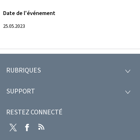
Date de l'événement
25.05.2023
RUBRIQUES
Pied
RUBRI
de
SUPPORT
SUPP
page
RESTEZ CONNECTÉ
Twitter
Facebook
RSS