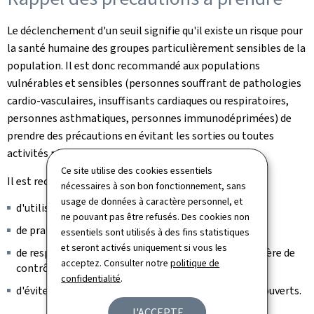
Le déclenchement d'un seuil signifie qu'il existe un risque pour
la santé humaine des groupes particulièrement sensibles de la
population. Il est donc recommandé aux populations
vulnérables et sensibles (personnes souffrant de pathologies
cardio-vasculaires, insuffisants cardiaques ou respiratoires,
personnes asthmatiques, personnes immunodéprimées) de
prendre des précautions en évitant les sorties ou toutes
activités physiques prolongées en plein air.
Ce site utilise des cookies essentiels
Il est recommandé aux citoyens:
nécessaires à son bon fonctionnement, sans
usage de données à caractère personnel, et
d'utiliser les transports en commun;
ne pouvant pas être refusés. Des cookies non
de pratiquer le covoiturage;
essentiels sont utilisés à des fins statistiques
et seront activés uniquement si vous les
de respecter les obligations réglementaires en matière de
acceptez. Consulter notre
politique de
contrôle des chauffages;
confidentialité
.
d'éviter l'utilisation des feux de cheminée en foyers ouverts.
J'ACCEPTE