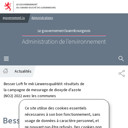
Aller au menu principal
Aller au contenu
gouvernement.lu
Administrations
Le gouvernement luxembourgeois
Administration de l'environnement
AFFICHER
MENU
PRINCIPAL
Actualités
PA
Accueil
Besser Loft fir méi Liewensqualitéit: résultats de
la campagne de mesurage de dioxyde d'azote
(NO2) 2022 avec les communes
Ce site utilise des cookies essentiels
nécessaires à son bon fonctionnement, sans
Besser Loft fir méi
usage de données à caractère personnel, et
ne pouvant pas être refusés. Des cookies non