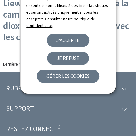
Liewensqualitéit: résultats de la
essentiels sont utilisés à des fins statistiques
campagne de mesurage de
et seront activés uniquement si vous les
acceptez. Consulter notre
politique de
dioxyde d'azote (NO2) 2022 avec
confidentialité
.
les communes
J'ACCEPTE
JE REFUSE
Dernière modification le
12.04.2023
GÉRER LES COOKIES
RUBRIQUES
Pied
RUBRI
de
SUPPORT
SUPP
page
RESTEZ CONNECTÉ