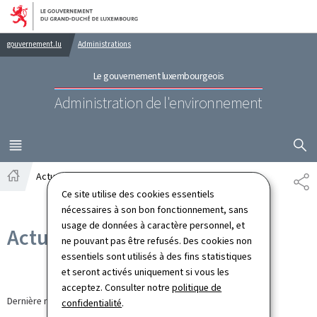
Aller au menu principal
Aller au contenu
gouvernement.lu
Administrations
Le gouvernement luxembourgeois
Administration de l'environnement
AFFICHER
MENU
PRINCIPAL
Actualités
PA
Accueil
Ce site utilise des cookies essentiels
nécessaires à son bon fonctionnement, sans
usage de données à caractère personnel, et
Actualités
ne pouvant pas être refusés. Des cookies non
essentiels sont utilisés à des fins statistiques
et seront activés uniquement si vous les
acceptez. Consulter notre
politique de
Dernière modification le
21.04.2026
confidentialité
.