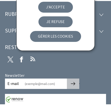
J'ACCEPTE
RUBRIQUES
Pied
RUBRI
JE REFUSE
de
SUPPORT
SUPP
page
GÉRER LES COOKIES
RESTEZ CONNECTÉ
Twitter
Facebook
RSS
Newsletter
🡒
E-mail