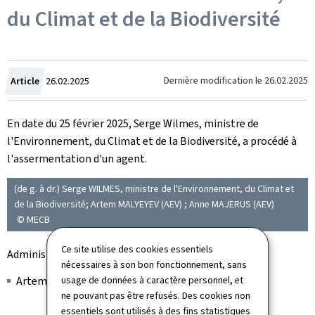
du Climat et de la Biodiversité
Crée
Dernière modification le
26.02.2025
Article
26.02.2025
le
En date du 25 février 2025, Serge Wilmes, ministre de
l'Environnement, du Climat et de la Biodiversité, a procédé à
l'assermentation d'un agent.
(de g. à dr.) Serge WILMES, ministre de l'Environnement, du Climat et
de la Biodiversité; Artem MALYEYEV (AEV) ; Anne MAJERUS (AEV)
© MECB
Ce site utilise des cookies essentiels
Administration de l'environnement
nécessaires à son bon fonctionnement, sans
Artem MALYEYEV
usage de données à caractère personnel, et
ne pouvant pas être refusés. Des cookies non
essentiels sont utilisés à des fins statistiques