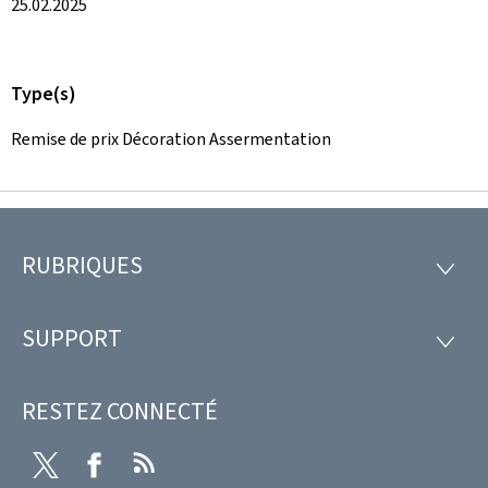
25.02.2025
Type(s)
Remise de prix Décoration Assermentation
RUBRIQUES
Pied
RUBRI
de
SUPPORT
SUPP
page
RESTEZ CONNECTÉ
Twitter
Facebook
RSS