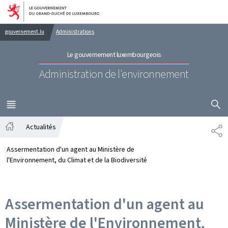
Aller au menu principal
Aller au contenu
gouvernement.lu
Administrations
Le gouvernement luxembourgeois
Administration de l'environnement
AFFICHER
MENU
PRINCIPAL
Actualités
PA
Accueil
Assermentation d'un agent au Ministère de
l'Environnement, du Climat et de la Biodiversité
Assermentation d'un agent au
Ministère de l'Environnement,