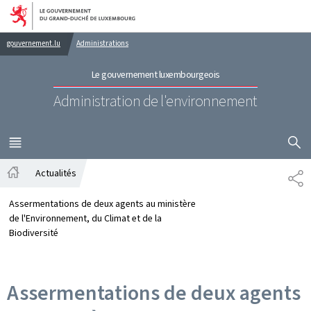
Aller au menu principal
Aller au contenu
gouvernement.lu
Administrations
Le gouvernement luxembourgeois
Administration de l'environnement
AFFICHER
MENU
PRINCIPAL
Actualités
PA
Accueil
Assermentations de deux agents au ministère
de l'Environnement, du Climat et de la
Biodiversité
Assermentations de deux agents