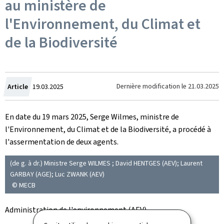
au ministère de
l'Environnement, du Climat et
de la Biodiversité
Crée
Dernière modification le
21.03.2025
Article
19.03.2025
le
En date du 19 mars 2025, Serge Wilmes, ministre de
l'Environnement, du Climat et de la Biodiversité, a procédé à
l'assermentation de deux agents.
(de g. à dr.) Ministre Serge WILMES ; David HENTGES (AEV); Laurent
GARBAY (AGE); Luc ZWANK (AEV)
© MECB
Administration de l'environnement (AEV)