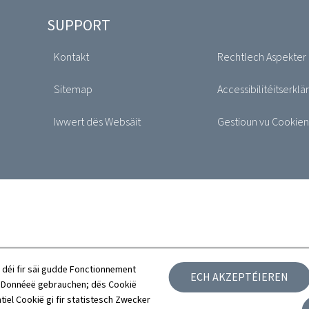
SUPPORT
Kontakt
Rechtlech Aspekter
Sitemap
Accessibilitéitserklä
Iwwert dës Websäit
Gestioun vu Cookien
 déi fir säi gudde Fonctionnement
ECH AKZEPTÉIEREN
h Donnéeë gebrauchen; dës Cookië
tiel Cookië gi fir statistesch Zwecker