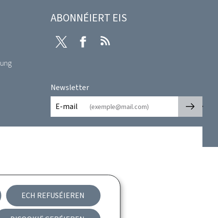
ABONNÉIERT EIS
Twitter
Facebook
RSS
rung
Newsletter
🡒
E-mail
ECH REFUSÉIEREN