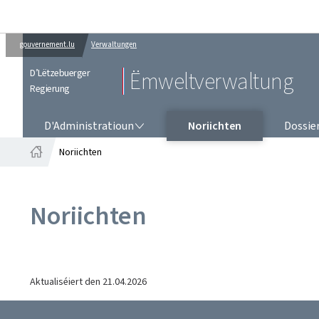
gouvernement.lu
Verwaltungen
D’Lëtzebuerger
Ëmweltverwaltung
Regierung
D'ADMINISTRATIOUN
D'Administratioun
Noriichten
Dossie
Noriichten
Startsäit
Noriichten
Aktualiséiert den
21.04.2026